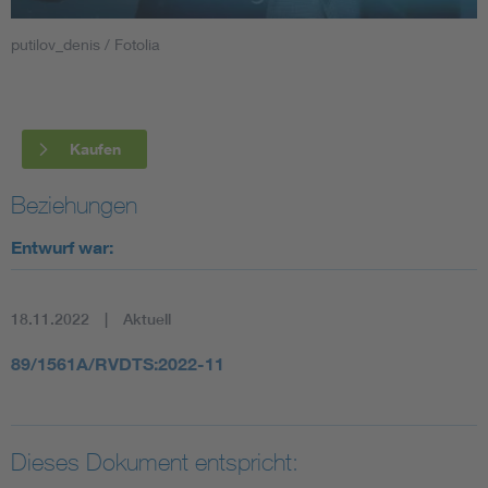
putilov_denis / Fotolia
Smart Cities
DKE Fachinformationen im Kontext der Normung
Kaufen
Blitzschutz: DIN EN 62305 in der Übersicht
Funk
Beziehungen
Circular Economy für mehr Ressourceneffizienz
Gle
Entwurf war:
Cybersecurity in der Industrieautomatisierung
Inst
18.11.2022
Aktuell
DIN VDE 0100 für sichere Elektroinstallationen
Nied
89/1561A/RVDTS:2022-11
Elektrofachkraft (EFK)
Not-
Dieses Dokument entspricht: