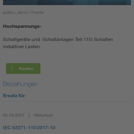
putilov_denis / Fotolia
Smart Cities
Hochspannungs-
DKE Fachinformationen im Kontext der Normung
Schaltgeräte und -Schaltanlagen Teil 110: Schalten
Blitzschutz: DIN EN 62305 in der Übersicht
Funk
induktiver Lasten
Circular Economy für mehr Ressourceneffizienz
Gle
Kaufen
Cybersecurity in der Industrieautomatisierung
Inst
Beziehungen
Ersatz für:
DIN VDE 0100 für sichere Elektroinstallationen
Nied
Elektrofachkraft (EFK)
Not-
05.10.2017
Historisch
IEC 62271-110:2017-10