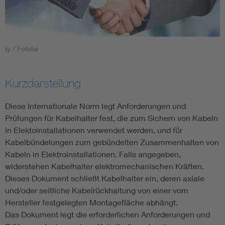
Smart Cities
DKE Fachinformationen im Kontext der Normung
ty / Fotolia
Blitzschutz: DIN EN 62305 in der Übersicht
Funk
Kurzdarstellung
Circular Economy für mehr Ressourceneffizienz
Gle
Diese Internationale Norm legt Anforderungen und
Prüfungen für Kabelhalter fest, die zum Sichern von Kabeln
in Elektoinstallationen verwendet werden, und für
Cybersecurity in der Industrieautomatisierung
Inst
Kabelbündelungen zum gebündelten Zusammenhalten von
Kabeln in Elektroinstallationen. Falls angegeben,
DIN VDE 0100 für sichere Elektroinstallationen
Nied
widerstehen Kabelhalter elektromechanischen Kräften.
Dieses Dokument schließt Kabelhalter ein, deren axiale
Elektrofachkraft (EFK)
Not-
und/oder seitliche Kabelrückhaltung von einer vom
Hersteller festgelegten Montagefläche abhängt.
Das Dokument legt die erforderlichen Anforderungen und