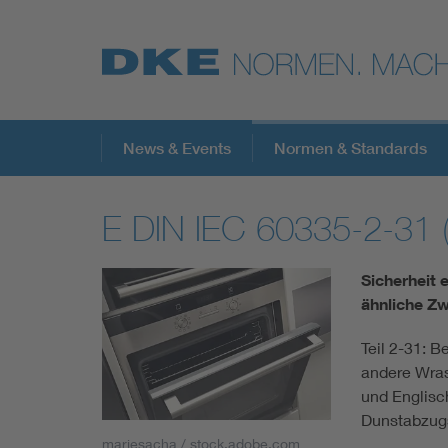
Top-Themen
News & Events
Normen & Standards
E DIN IEC 60335-2-31 
VDE Fokusthemen
Sicherheit 
Digital Security
ähnliche Z
Teil 2-31: 
Energy
andere Wra
und Englisc
Health
Dunstabzug
mariesacha / stock.adobe.com