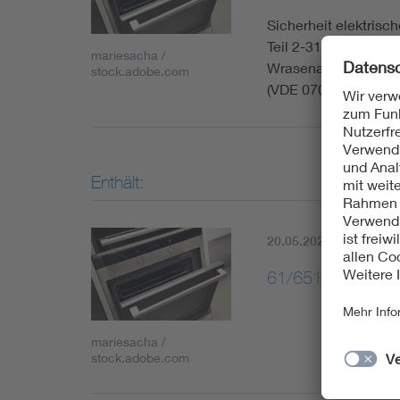
Sicherheit elektris
Teil 2-31: Besonder
mariesacha /
Wrasenabsaugungen; 
stock.adobe.com
(VDE 0700-31)
Enthält:
20.05.2022
Aktuell
61/6517/CDV:20
mariesacha /
stock.adobe.com