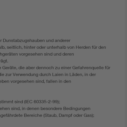
DIN VDE 0100 für sichere Elektroinstallationen
Elektrofachkraft (EFK)
her Dunstabzugshauben und anderer
 seitlich, hinter oder unterhalb von Herden für den
geräten vorgesehen sind und deren
ägt.
Geräte, die aber dennoch zu einer Gefahrenquelle für
die zur Verwendung durch Laien in Läden, in der
ieben vorgesehen sind, fallen in den
stimmt sind (IEC 60335-2-99);
sehen sind, in denen besondere Bedingungen
nsgefährdete Bereiche (Staub, Dampf oder Gas);