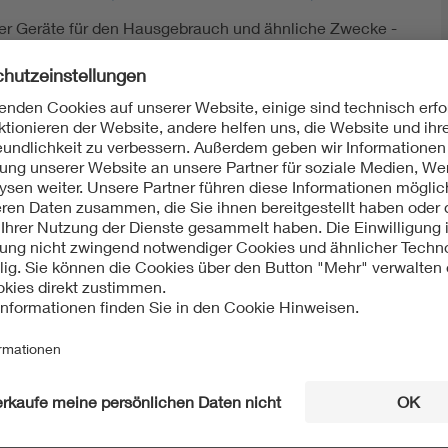
cher Geräte für den Hausgebrauch und ähnliche Zwecke -
e Anforderungen für Dunstabzugshauben und andere
Beiblatt 1: Interpretationen zu DIN EN 60335-2-31
22-05