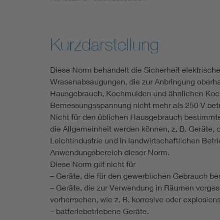
Industry
Living
Kurzdarstellung
Mobility
Diese Norm behandelt die Sicherheit elektrisc
Wrasenabsaugungen, die zur Anbringung oberhalb,
Smart Cities
Hausgebrauch, Kochmulden und ähnlichen Koch
Bemessungsspannung nicht mehr als 250 V betr
Nicht für den üblichen Hausgebrauch bestimmte 
die Allgemeinheit werden können, z. B. Geräte, 
Leichtindustrie und in landwirtschaftlichen Betr
Anwendungsbereich dieser Norm.
Diese Norm gilt nicht für
– Geräte, die für den gewerblichen Gebrauch be
– Geräte, die zur Verwendung in Räumen vorge
vorherrschen, wie z. B. korrosive oder explosio
– batteriebetriebene Geräte.