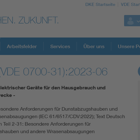
DKE Startseite
VDE Star
Arbeitsfelder
Services
Über uns
Unsere Po
(VDE 0700-31):2023-06
DKE Fachinformationen im Kontext der No
elektrischer Geräte für den Hausgebrauch und
Blitzschutz: DIN EN 62305 in der Übersicht
wecke -
Besondere Anforderungen für Dunstabzugshauben und
Circular Economy für mehr Ressourceneffizienz
senabsaugungen (IEC 61/6517/CDV:2022); Text Deutsch
h Teil 2-31: Besondere Anforderungen für
Cybersecurity in der Industrieautomatisierung
shauben und andere Wrasenabsaugungen