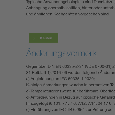
Typische Anwendungsbeispiele sind Dunstabzu
Anbringung oberhalb, seitlich, hinter oder unt
und ähnlichen Kochgeräten vorgesehen sind.
Kaufen
Änderungsvermerk
Gegenüber DIN EN 60335-2-31 (VDE 0700-31):20
31 Beiblatt 1):2016-06 wurden folgende Änder
a) Angleichung an IEC 60335-1:2020;
b) einige Anmerkungen wurden in normativen Text 
c) Temperaturgrenzwerte für berührbare Oberfläc
d) Anforderungen in Bezug auf optische Gefähr
hinzugefügt (6.101, 7.1, 7.6, 7.12, 7.14, 24.1.10. 3
e) Einführung von IEC TR 62854 zur Prüfung der 