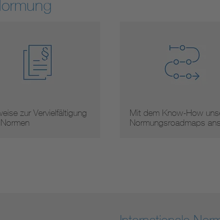
Normung
 dem Know-How unserer
Arbeitsergebnisse
mungsroadmaps ans …
Internationale No