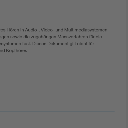
DIN VDE 0100 für sichere Elektroinstallationen
Elektrofachkraft (EFK)
ves Hören in Audio-, Video- und Multimediasystemen
ngen sowie die zugehörigen Messverfahren für die
systemen fest. Dieses Dokument gilt nicht für
nd Kopfhörer.