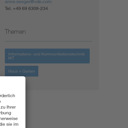
anne.seeger@vde.com
Tel. +49 69 6308-234
Themen
Informations- und Kommunikationstechnik
IKT
Haus + Garten