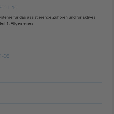
2021-10
steme für das assistierende Zuhören und für aktives
eil 1: Allgemeines
1-08