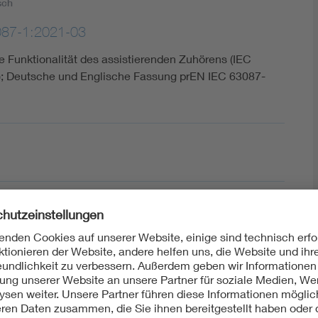
sch
087-1:2021-03
e Funktionalität des assistierenden Zuhörens (IEC
; Deutsche und Englische Fassung prEN IEC 63087-
087
steme für das assistierende Zuhören und für aktives