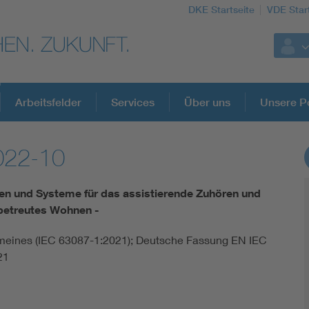
DKE Startseite
VDE Star
Arbeitsfelder
Services
Über uns
Unsere Po
022-10
DKE Fachinformationen im Kontext der No
en und Systeme für das assistierende Zuhören und
Blitzschutz: DIN EN 62305 in der Übersicht
 betreutes Wohnen -
gemeines (IEC 63087-1:2021); Deutsche Fassung EN IEC
Circular Economy für mehr Ressourceneffizienz
21
Cybersecurity in der Industrieautomatisierung