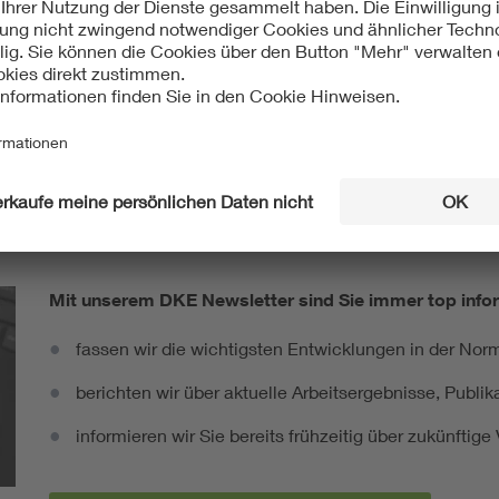
ht:
äisch
International
 63087-1:2021-10
IEC 63087-1:2021-08
Mit unserem DKE Newsletter sind Sie immer top infor
fassen wir die wichtigsten Entwicklungen in der N
berichten wir über aktuelle Arbeitsergebnisse, Publi
informieren wir Sie bereits frühzeitig über zukünftig