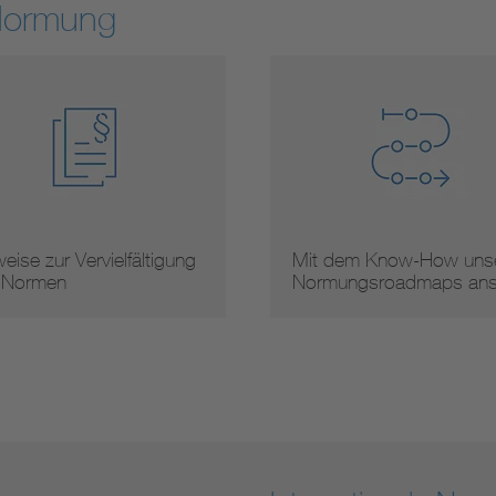
Normung
 dem Know-How unserer
Arbeitsergebnisse
mungsroadmaps ans …