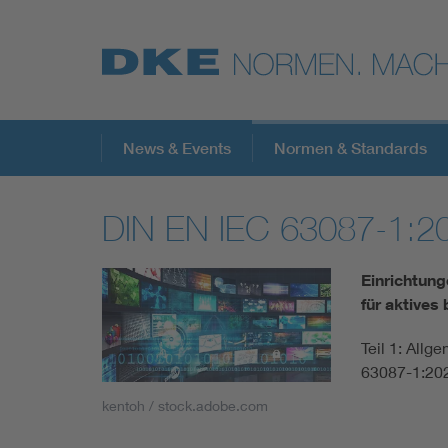
Top-Themen
News & Events
Normen & Standards
DIN EN IEC 63087-1:2
VDE Fokusthemen
Einrichtung
Digital Security
für aktives
Teil 1: All
Energy
63087-1:20
kentoh / stock.adobe.com
Health