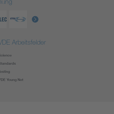
rmung
VDE Arbeitsfelder
Science
Standards
Testing
VDE Young Net