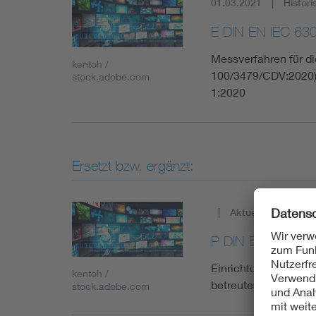
01.03.2021
Histori
E DIN EN IEC 63
Messverfahren für di
kentoh /
100/3479/CDV:2020)
stock.adobe.com
1:2020
Ersetzt bzw. ergänzt:
Aktuell
P DIN EN IEC 63
Einrichtungen und Sy
kentoh /
betreutes Wohnen
stock.adobe.com