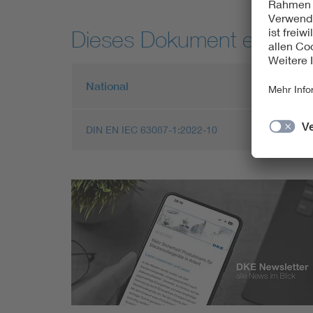
Dieses Dokument entspric
National
Europ
DIN EN IEC 63087-1:2022-10
EN IEC