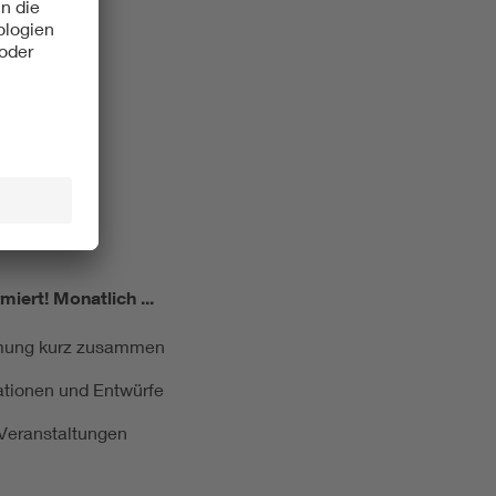
miert!
Monatlich ...
ormung kurz zusammen
kationen und Entwürfe
e Veranstaltungen