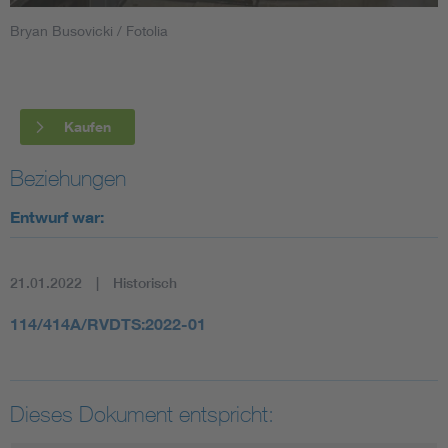
Bryan Busovicki / Fotolia
Smart Cities
DKE Fachinformationen im Kontext der Normung
Kaufen
Blitzschutz: DIN EN 62305 in der Übersicht
Funk
Beziehungen
Circular Economy für mehr Ressourceneffizienz
Gle
Entwurf war:
Cybersecurity in der Industrieautomatisierung
Inst
21.01.2022
Historisch
DIN VDE 0100 für sichere Elektroinstallationen
Nied
114/414A/RVDTS:2022-01
Elektrofachkraft (EFK)
Not-
Dieses Dokument entspricht: