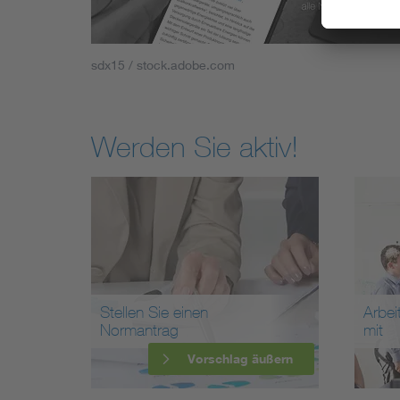
sdx15 / stock.adobe.com
Werden Sie aktiv!
Stellen Sie einen
Arbei
Normantrag
mit
Vorschlag äußern