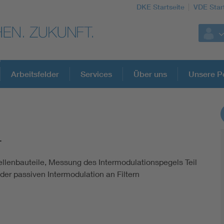
DKE Startseite
VDE Star
Arbeitsfelder
Services
Über uns
Unsere Po
DKE Fachinformationen im Kontext der No
-
Blitzschutz: DIN EN 62305 in der Übersicht
llenbauteile, Messung des Intermodulationspegels Teil
der passiven Intermodulation an Filtern
Circular Economy für mehr Ressourceneffizienz
Cybersecurity in der Industrieautomatisierung