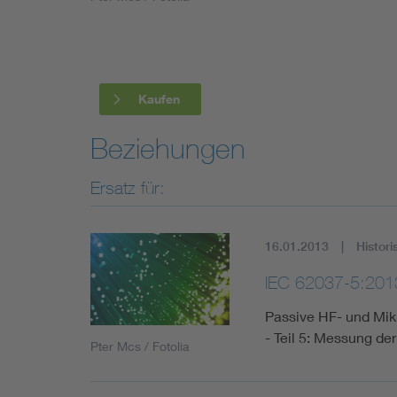
Industry
Living
Kaufen
Mobility
Beziehungen
Smart Cities
Ersatz für:
16.01.2013
Histori
IEC 62037-5:201
Passive HF- und Mik
- Teil 5: Messung der
Pter Mcs / Fotolia