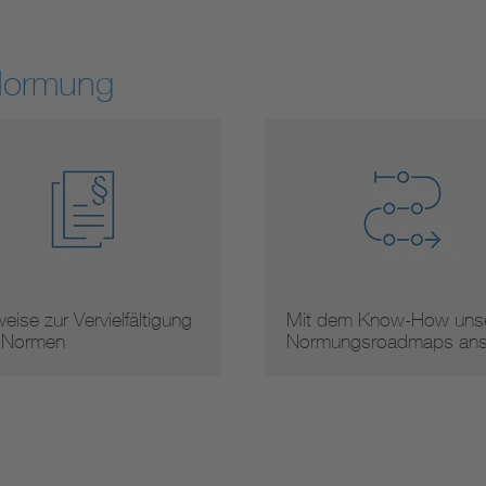
Normung
se zur Vervielfältigung
Mit dem Know-How unser
ormen
Normungsroadmaps ans