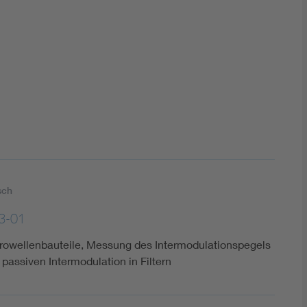
DIN VDE 0100 für sichere Elektroinstallationen
Elektrofachkraft (EFK)
sch
3-01
rowellenbauteile, Messung des Intermodulationspegels
 passiven Intermodulation in Filtern