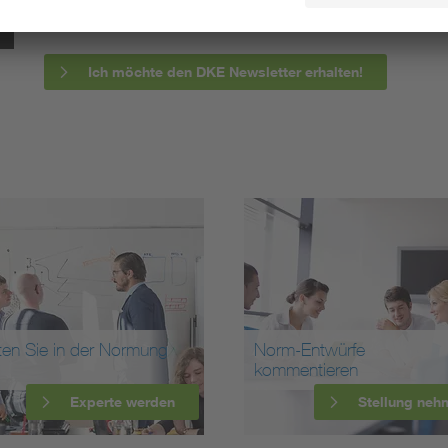
informieren wir Sie bereits frühzeitig über zukünftig
Ich möchte den DKE Newsletter erhalten!
ten Sie in der Normung
Norm-Entwürfe
kommentieren
Experte werden
Stellung neh