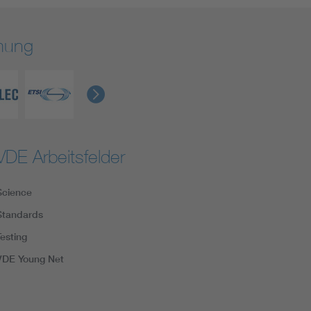
rmung
VDE Arbeitsfelder
Science
Standards
Testing
VDE Young Net