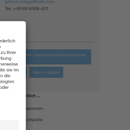
betina.vlonga@vde.com
Tel. +49 69 6308-431
Themen
Informations- und Kommunikationstechnik
IKT
IT-Netze
Haus + Garten
miert!
Monatlich ...
ormung kurz zusammen
kationen und Entwürfe