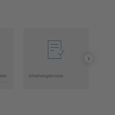
er
Arbeitsergebnisse
Normau
 …