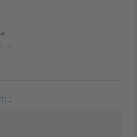
sch
1-10
ht: