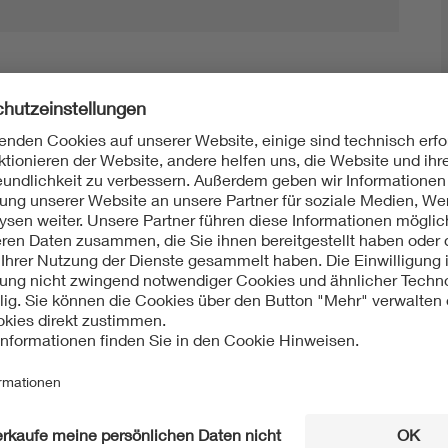
Mit unserem DKE Newsletter sind Sie immer top infor
fassen wir die wichtigsten Entwicklungen in der N
berichten wir über aktuelle Arbeitsergebnisse, Publi