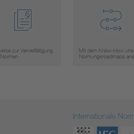
gung
Mit dem Know-How unserer
Arbei
Normungsroadmaps ans …
Internationale No