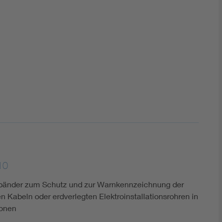
DIN VDE 0100 für sichere Elektroinstallationen
Elektrofachkraft (EFK)
10
-bänder zum Schutz und zur Warnkennzeichnung der
n Kabeln oder erdverlegten Elektroinstallationsrohren in
ionen