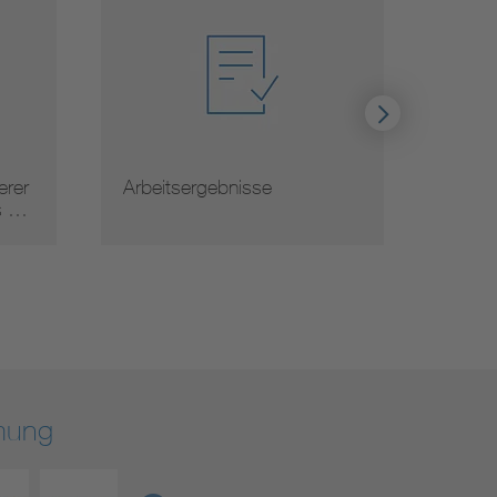
tsergebnisse
Normauslegungen
rmung