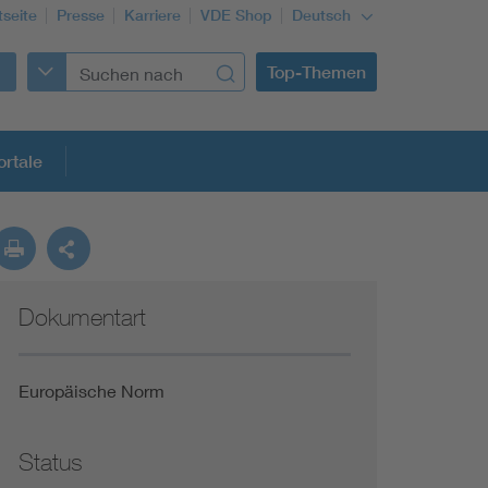
tseite
Presse
Karriere
VDE Shop
Deutsch
Top-Themen
rtale
rmung
Dokumentart
Funktionale Sicherheit schützt den Menschen
Gleichstromanwendungen im Wachstum
Europäische Norm
Installation und Betrieb von Mini-PV-Anlagen
Status