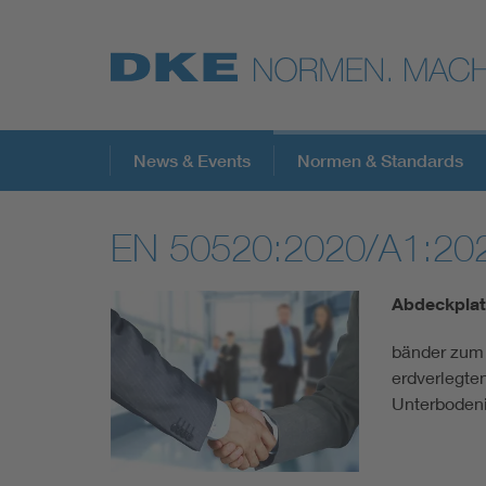
Top-Themen
News & Events
Normen & Standards
EN 50520:2020/A1:20
VDE Fokusthemen
Abdeckplat
Digital Security
bänder zum
erdverlegten
Energy
Unterbodeni
Health