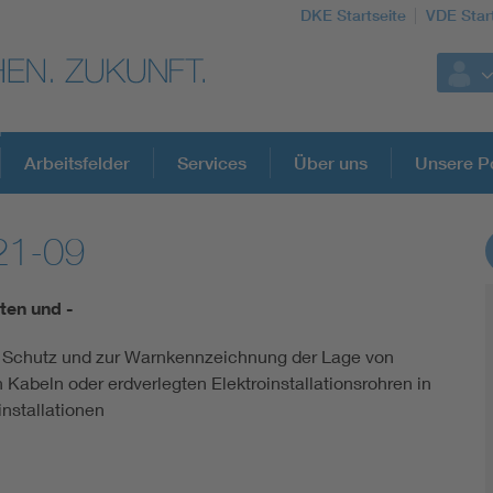
DKE Startseite
VDE Star
Arbeitsfelder
Services
Über uns
Unsere Po
21-09
DKE Fachinformationen im Kontext der No
ten und -
Blitzschutz: DIN EN 62305 in der Übersicht
 Schutz und zur Warnkennzeichnung der Lage von
 Kabeln oder erdverlegten Elektroinstallationsrohren in
Circular Economy für mehr Ressourceneffizienz
nstallationen
Cybersecurity in der Industrieautomatisierung