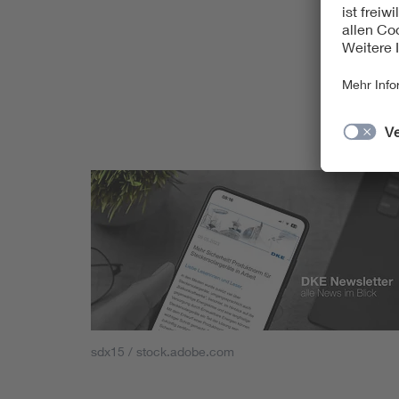
sdx15 / stock.adobe.com