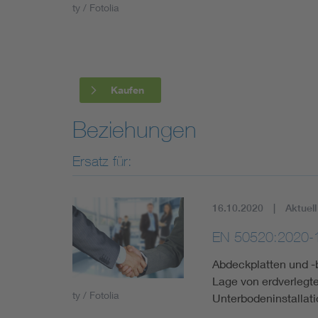
ty / Fotolia
Industry
Living
Kaufen
Mobility
Beziehungen
Smart Cities
Ersatz für:
16.10.2020
Aktuell
EN 50520:2020-
Abdeckplatten und 
Lage von erdverlegte
ty / Fotolia
Unterbodeninstallat