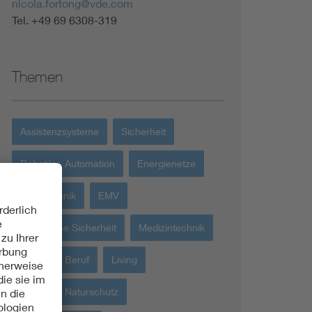
nicola.fortong@vde.com
Tel. +49 69 6308-319
Themen
Assistenzsysteme
Sicherheit
Robotik + Automation
Energienetze
Messtechnik
EMV
Elektrische Sicherheit
Medizintechnik
Bildung + Beruf
Living
Umwelt + Naturschutz