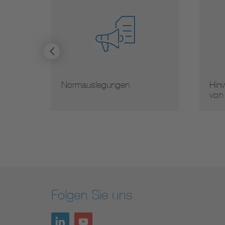
mauslegungen
Hinweise zur Vervielfälti
von Normen
Folgen Sie uns