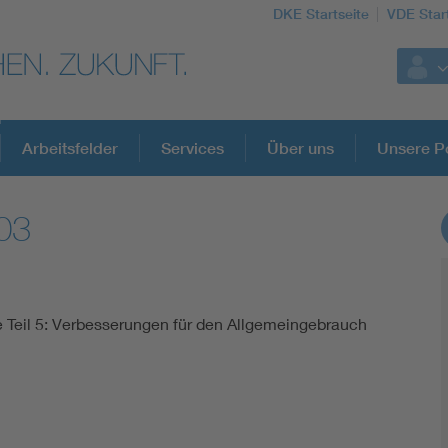
DKE Startseite
VDE Star
Arbeitsfelder
Services
Über uns
Unsere Po
03
DKE Fachinformationen im Kontext der No
Blitzschutz: DIN EN 62305 in der Übersicht
le Teil 5: Verbesserungen für den Allgemeingebrauch
Circular Economy für mehr Ressourceneffizienz
Cybersecurity in der Industrieautomatisierung