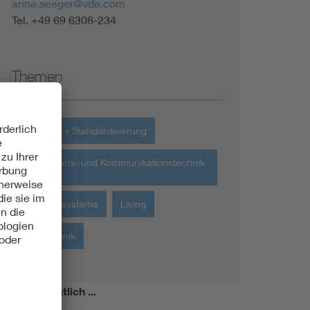
anne.seeger@vde.com
Tel. +49 69 6308-234
Themen
Normung + Standardisierung
Informations- und Kommunikationstechnik
IKT
Assistenzsysteme
Living
Messtechnik
miert!
Monatlich ...