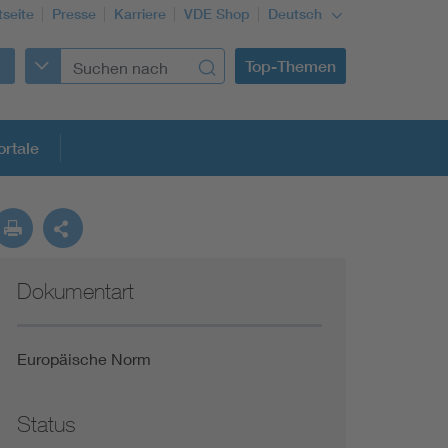
tseite
Presse
Karriere
VDE Shop
Deutsch
Top-Themen
rtale
rmung
Dokumentart
Funktionale Sicherheit schützt den Menschen
Gleichstromanwendungen im Wachstum
Europäische Norm
Installation und Betrieb von Mini-PV-Anlagen
Status