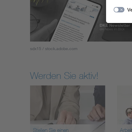
sdx15 / stock.adobe.com
Werden Sie aktiv!
Stellen Sie einen
Arbei