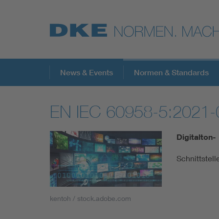
Top-Themen
News & Events
Normen & Standards
EN IEC 60958-5:2021-
VDE Fokusthemen
Digitalton-
Digital Security
Schnittstel
Energy
kentoh / stock.adobe.com
Health