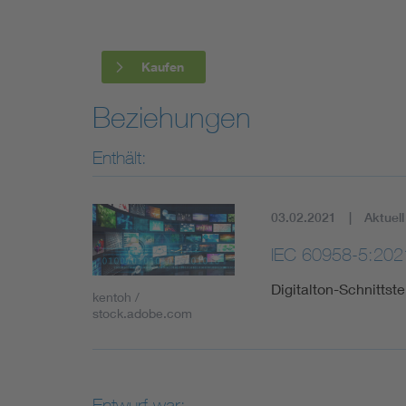
Industry
Living
Kaufen
Beziehungen
Mobility
Enthält:
Smart Cities
03.02.2021
Aktuell
IEC 60958-5:202
Digitalton-Schnittst
kentoh /
stock.adobe.com
Entwurf war: