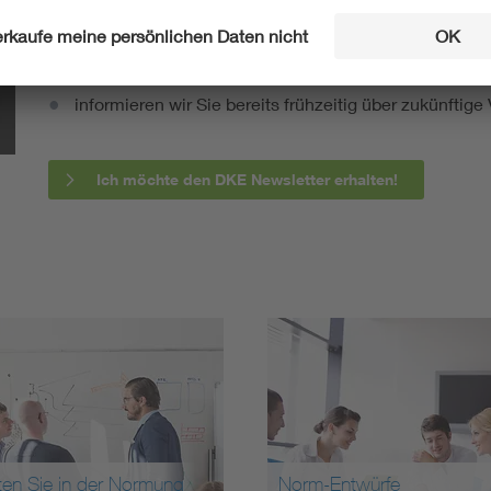
fassen wir die wichtigsten Entwicklungen in der N
berichten wir über aktuelle Arbeitsergebnisse, Publi
informieren wir Sie bereits frühzeitig über zukünftig
Ich möchte den DKE Newsletter erhalten!
ten Sie in der Normung
Norm-Entwürfe