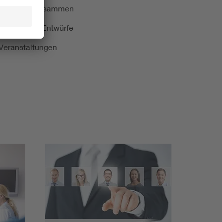
ormung kurz zusammen
kationen und Entwürfe
e Veranstaltungen