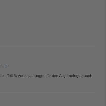
DIN VDE 0100 für sichere Elektroinstallationen
Elektrofachkraft (EFK)
1-02
elle - Teil 5: Verbesserungen für den Allgemeingebrauch