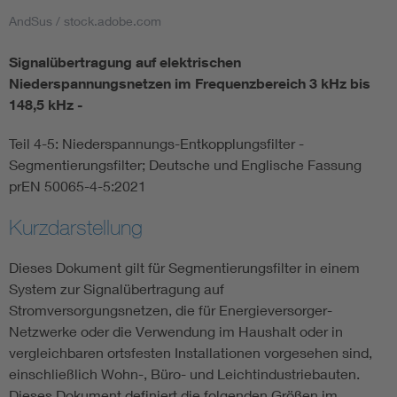
AndSus / stock.adobe.com
Smart Cities
Signalübertragung auf elektrischen
DKE Fachinformationen im Kontext der Normung
Niederspannungsnetzen im Frequenzbereich 3 kHz bis
148,5 kHz -
Blitzschutz: DIN EN 62305 in der Übersicht
Funk
Teil 4-5: Niederspannungs-Entkopplungsfilter -
Segmentierungsfilter; Deutsche und Englische Fassung
Circular Economy für mehr Ressourceneffizienz
Gle
prEN 50065-4-5:2021
Kurzdarstellung
Cybersecurity in der Industrieautomatisierung
Inst
Dieses Dokument gilt für Segmentierungsfilter in einem
DIN VDE 0100 für sichere Elektroinstallationen
Nied
System zur Signalübertragung auf
Stromversorgungsnetzen, die für Energieversorger-
Netzwerke oder die Verwendung im Haushalt oder in
Elektrofachkraft (EFK)
Not-
vergleichbaren ortsfesten Installationen vorgesehen sind,
einschließlich Wohn-, Büro- und Leichtindustriebauten.
Dieses Dokument definiert die folgenden Größen im