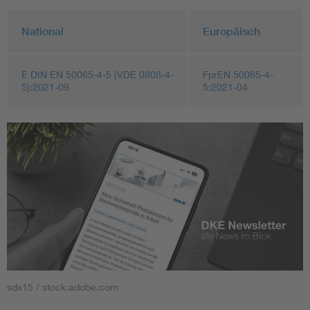
National
Europäisch
E DIN EN 50065-4-5 (VDE 0808-4-
FprEN 50065-4-
5):2021-09
5:2021-04
sdx15 / stock.adobe.com