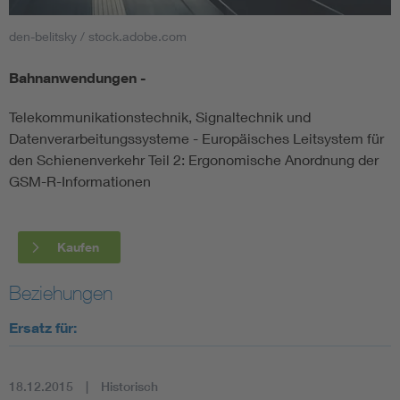
den-belitsky / stock.adobe.com
Smart Cities
Bahnanwendungen -
DKE Fachinformationen im Kontext der Normung
Telekommunikationstechnik, Signaltechnik und
Blitzschutz: DIN EN 62305 in der Übersicht
Funk
Datenverarbeitungssysteme - Europäisches Leitsystem für
den Schienenverkehr Teil 2: Ergonomische Anordnung der
GSM-R-Informationen
Circular Economy für mehr Ressourceneffizienz
Gle
Cybersecurity in der Industrieautomatisierung
Inst
Kaufen
DIN VDE 0100 für sichere Elektroinstallationen
Nied
Beziehungen
Ersatz für:
Elektrofachkraft (EFK)
Not-
18.12.2015
Historisch