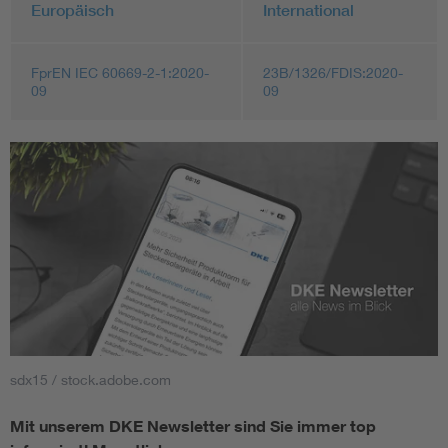
Europäisch
International
FprEN IEC 60669-2-1:2020-
23B/1326/FDIS:2020-
09
09
sdx15 / stock.adobe.com
Mit unserem DKE Newsletter sind Sie immer top