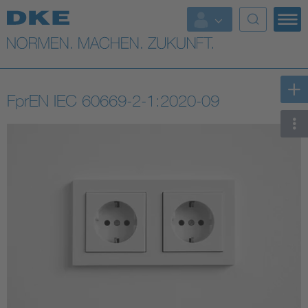
Top-Themen
VDE Fokusthemen
FprEN IEC 60669-2-1:2020-09
Digital Security
Energy
Health
Industry
Living
Mobility