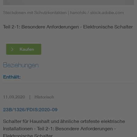
Steckdosen mit Schutzkontakten
| hanohiki / stock.adobe.com
Smart Cities
Teil 2-1: Besondere Anforderungen - Elektronische Schalter
DKE Fachinformationen im Kontext der Normung
Blitzschutz: DIN EN 62305 in der Übersicht
Funk
Kaufen
Circular Economy für mehr Ressourceneffizienz
Gle
Beziehungen
Enthält:
Cybersecurity in der Industrieautomatisierung
Inst
11.09.2020
Historisch
DIN VDE 0100 für sichere Elektroinstallationen
Nied
23B/1326/FDIS:2020-09
Elektrofachkraft (EFK)
Not-
Schalter für Haushalt und ähnliche ortsfeste elektrische
Installationen - Teil 2-1: Besondere Anforderungen -
Elektronische Schalter