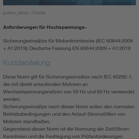
putilov_denis / Fotolia
Smart Cities
Anforderungen für Hochspannungs-
DKE Fachinformationen im Kontext der Normung
Sicherungseinsätze für Motorstromkreise (IEC 60644:2009
Blitzschutz: DIN EN 62305 in der Übersicht
Funk
+ A1:2019); Deutsche Fassung EN 60644:2009 + A1:2019
Kurzdarstellung
Circular Economy für mehr Ressourceneffizienz
Gle
Diese Norm gilt für Sicherungseinsätze nach IEC 60282-1,
Cybersecurity in der Industrieautomatisierung
Inst
die mit direkt anlaufenden Motoren an
Wechselspannungsnetzen von 50 Hz und 60 Hz verwendet
werden.
DIN VDE 0100 für sichere Elektroinstallationen
Nied
Sicherungseinsätze nach dieser Norm sollen den normalen
Betriebsbedingungen und den Anlauf-Stromstößen von
Elektrofachkraft (EFK)
Not-
Motoren standhalten.
Gegenstand dieser Norm ist die Normung der Zeit/Strom-
Kennlinien und die Festlegung von Prüfanforderungen