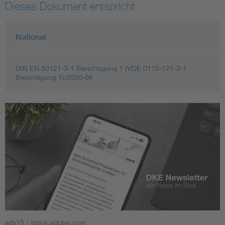
Dieses Dokument entspricht:
National
DIN EN 50121-3-1 Berichtigung 1 (VDE 0115-121-3-1
Berichtigung 1):2020-06
sdx15 / stock.adobe.com