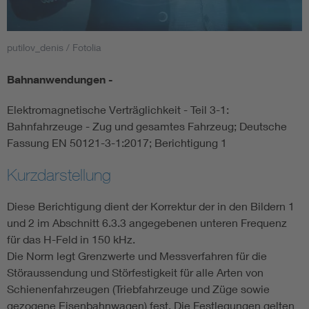
Smart Cities
putilov_denis / Fotolia
DKE Fachinformationen im Kontext der Normung
Bahnanwendungen -
Blitzschutz: DIN EN 62305 in der Übersicht
Funk
Elektromagnetische Verträglichkeit - Teil 3-1:
Bahnfahrzeuge - Zug und gesamtes Fahrzeug; Deutsche
Circular Economy für mehr Ressourceneffizienz
Gle
Fassung EN 50121-3-1:2017; Berichtigung 1
Kurzdarstellung
Cybersecurity in der Industrieautomatisierung
Inst
Diese Berichtigung dient der Korrektur der in den Bildern 1
DIN VDE 0100 für sichere Elektroinstallationen
Nied
und 2 im Abschnitt 6.3.3 angegebenen unteren Frequenz
für das H-Feld in 150 kHz.
Die Norm legt Grenzwerte und Messverfahren für die
Elektrofachkraft (EFK)
Not-
Störaussendung und Störfestigkeit für alle Arten von
Schienenfahrzeugen (Triebfahrzeuge und Züge sowie
gezogene Eisenbahnwagen) fest. Die Festlegungen gelten