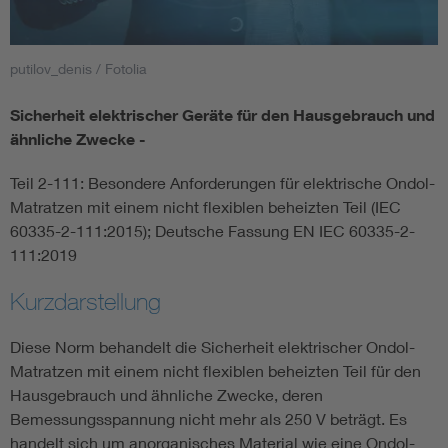
Smart Cities
putilov_denis / Fotolia
DKE Fachinformationen im Kontext der Normung
Sicherheit elektrischer Geräte für den Hausgebrauch und
ähnliche Zwecke -
Blitzschutz: DIN EN 62305 in der Übersicht
Funk
Teil 2-111: Besondere Anforderungen für elektrische Ondol-
Circular Economy für mehr Ressourceneffizienz
Gle
Matratzen mit einem nicht flexiblen beheizten Teil (IEC
60335-2-111:2015); Deutsche Fassung EN IEC 60335-2-
111:2019
Cybersecurity in der Industrieautomatisierung
Inst
Kurzdarstellung
DIN VDE 0100 für sichere Elektroinstallationen
Nied
Diese Norm behandelt die Sicherheit elektrischer Ondol-
Matratzen mit einem nicht flexiblen beheizten Teil für den
Elektrofachkraft (EFK)
Not-
Hausgebrauch und ähnliche Zwecke, deren
Bemessungsspannung nicht mehr als 250 V beträgt. Es
handelt sich um anorganisches Material wie eine Ondol-