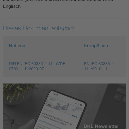
Englisch
Dieses Dokument entspricht:
National
Europäisch
DIN EN IEC 60335-2-111 (VDE
EN IEC 60335-2-
0700-111):2020-07
111:2019-11