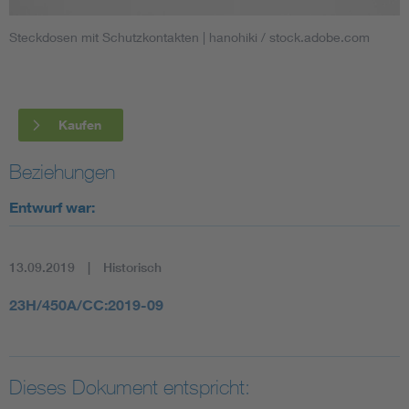
Steckdosen mit Schutzkontakten
| hanohiki / stock.adobe.com
Smart Cities
DKE Fachinformationen im Kontext der Normung
Kaufen
Blitzschutz: DIN EN 62305 in der Übersicht
Funk
Beziehungen
Circular Economy für mehr Ressourceneffizienz
Gle
Entwurf war:
Cybersecurity in der Industrieautomatisierung
Inst
13.09.2019
Historisch
DIN VDE 0100 für sichere Elektroinstallationen
Nied
23H/450A/CC:2019-09
Elektrofachkraft (EFK)
Not-
Dieses Dokument entspricht: