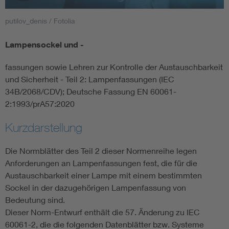
putilov_denis / Fotolia
Smart Cities
Lampensockel und -
DKE Fachinformationen im Kontext der Normung
fassungen sowie Lehren zur Kontrolle der Austauschbarkeit
Blitzschutz: DIN EN 62305 in der Übersicht
Funk
und Sicherheit - Teil 2: Lampenfassungen (IEC
34B/2068/CDV); Deutsche Fassung EN 60061-
2:1993/prA57:2020
Circular Economy für mehr Ressourceneffizienz
Gle
Kurzdarstellung
Cybersecurity in der Industrieautomatisierung
Inst
Die Normblätter des Teil 2 dieser Normenreihe legen
Anforderungen an Lampenfassungen fest, die für die
DIN VDE 0100 für sichere Elektroinstallationen
Nied
Austauschbarkeit einer Lampe mit einem bestimmten
Sockel in der dazugehörigen Lampenfassung von
Elektrofachkraft (EFK)
Not-
Bedeutung sind.
Dieser Norm-Entwurf enthält die 57. Änderung zu IEC
60061-2, die die folgenden Datenblätter bzw. Systeme