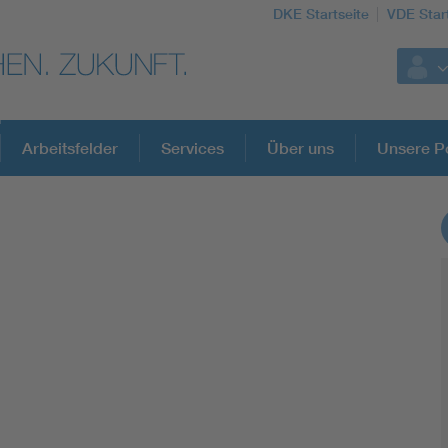
DKE Startseite
VDE Star
Arbeitsfelder
Services
Über uns
Unsere Po
DKE Fachinformationen im Kontext der No
Blitzschutz: DIN EN 62305 in der Übersicht
Circular Economy für mehr Ressourceneffizienz
Cybersecurity in der Industrieautomatisierung