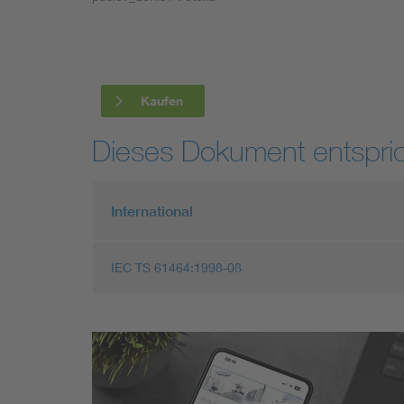
Industry
Living
Kaufen
Mobility
Dieses Dokument entspric
Smart Cities
International
IEC TS 61464:1998-08