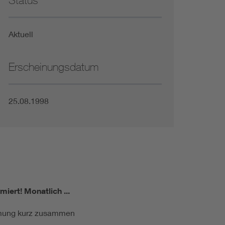
Status
Niederspannungsrichtlinie
Aktuell
Not- und Sicherheitsbeleuchtung
Erscheinungsdatum
25.08.1998
miert!
Monatlich ...
ormung kurz zusammen