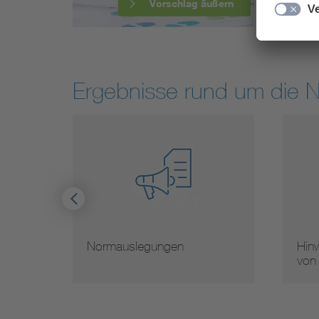
Vorschlag äußern
Ergebnisse rund um die 
Normauslegungen
Hinwe
von 