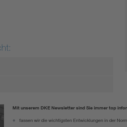
DIN VDE 0100 für sichere Elektroinstallationen
Elektrofachkraft (EFK)
ht:
Mit unserem DKE Newsletter sind Sie immer top infor
fassen wir die wichtigsten Entwicklungen in der N