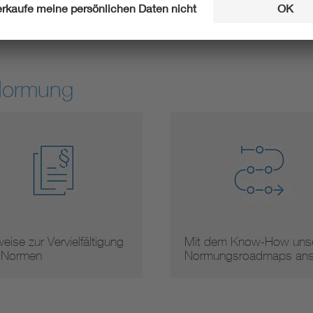
Experte werden
Stellung neh
Normung
ise zur Vervielfältigung
Mit dem Know-How unse
Normen
Normungsroadmaps an