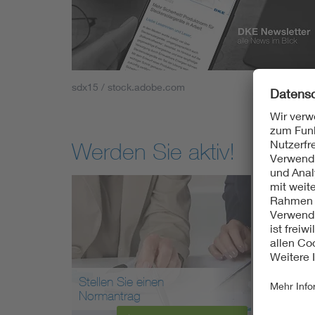
sdx15 / stock.adobe.com
Werden Sie aktiv!
Stellen Sie einen
Arbei
Normantrag
mit