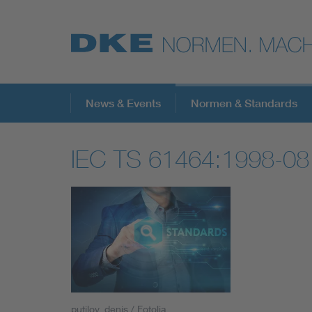
Top-Themen
News & Events
Normen & Standards
IEC TS 61464:1998-08
VDE Fokusthemen
Digital Security
Energy
Health
putilov_denis / Fotolia