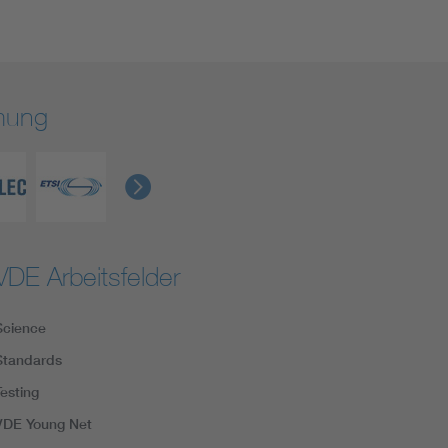
rmung
VDE Arbeitsfelder
Science
Standards
Testing
VDE Young Net