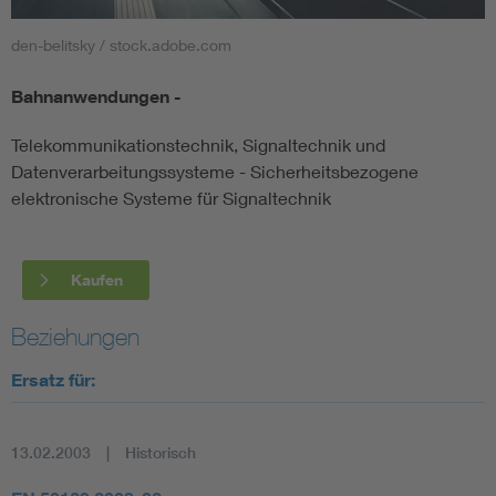
den-belitsky / stock.adobe.com
Smart Cities
Bahnanwendungen -
DKE Fachinformationen im Kontext der Normung
Telekommunikationstechnik, Signaltechnik und
Blitzschutz: DIN EN 62305 in der Übersicht
Funk
Datenverarbeitungssysteme - Sicherheitsbezogene
elektronische Systeme für Signaltechnik
Circular Economy für mehr Ressourceneffizienz
Gle
Kaufen
Cybersecurity in der Industrieautomatisierung
Inst
Beziehungen
DIN VDE 0100 für sichere Elektroinstallationen
Nied
Ersatz für:
Elektrofachkraft (EFK)
Not-
13.02.2003
Historisch