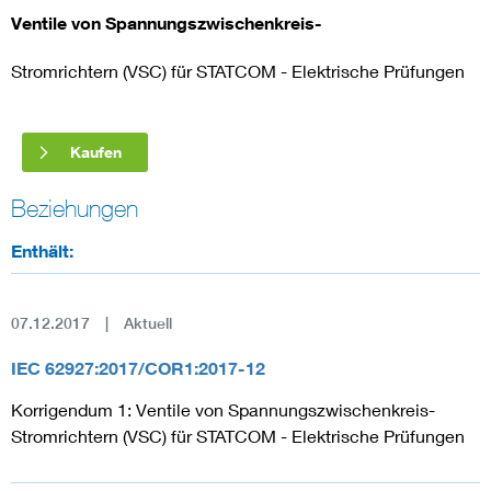
Ventile von Spannungszwischenkreis-
Smart Cities
Stromrichtern (VSC) für STATCOM - Elektrische Prüfungen
DKE Fachinformationen im Kontext der Normung
Kaufen
Blitzschutz: DIN EN 62305 in der Übersicht
Funk
Beziehungen
Circular Economy für mehr Ressourceneffizienz
Gle
Enthält:
Cybersecurity in der Industrieautomatisierung
Inst
07.12.2017
Aktuell
DIN VDE 0100 für sichere Elektroinstallationen
Nied
IEC 62927:2017/COR1:2017-12
Korrigendum 1: Ventile von Spannungszwischenkreis-
Elektrofachkraft (EFK)
Not-
Stromrichtern (VSC) für STATCOM - Elektrische Prüfungen