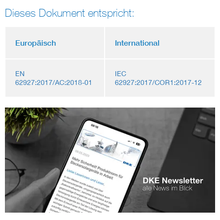
Dieses Dokument entspricht:
Europäisch
International
EN
IEC
62927:2017/AC:2018-01
62927:2017/COR1:2017-12