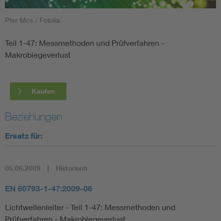
Pter Mcs / Fotolia
Smart Cities
Teil 1-47: Messmethoden und Prüfverfahren -
DKE Fachinformationen im Kontext der Normung
Makrobiegeverlust
Blitzschutz: DIN EN 62305 in der Übersicht
Funk
Kaufen
Circular Economy für mehr Ressourceneffizienz
Gle
Beziehungen
Cybersecurity in der Industrieautomatisierung
Inst
Ersatz für:
DIN VDE 0100 für sichere Elektroinstallationen
Nied
05.06.2009
Historisch
Elektrofachkraft (EFK)
Not-
EN 60793-1-47:2009-06
Lichtwellenleiter - Teil 1-47: Messmethoden und
Prüfverfahren - Makrobiegeverlust