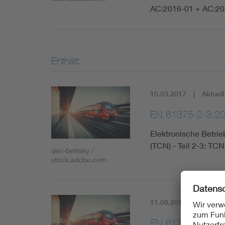
AC:2016-01 + AC:20
Enthält:
10.03.2017
Aktuell
EN 61375-2-3:2
Elektronische Betri
(TCN) - Teil 2-3: TC
den-belitsky /
stock.adobe.com
11.09.2015
Aktuell
EN 61375-2-3:2