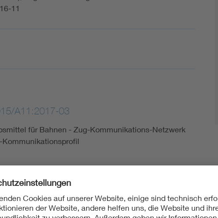
16-11
015/A11:2017-03
ebsmittel für Bahnen - Zug-Kommunikations-Netzwerk
N-Kommunikationsprofil
015-09