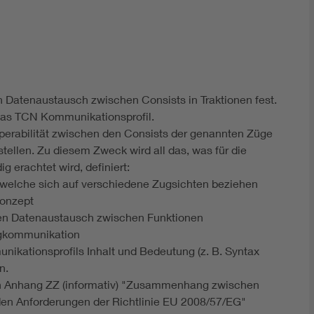
DIN VDE 0100 für sichere Elektroinstallationen
Elektrofachkraft (EFK)
en Datenaustausch zwischen Consists in Traktionen fest.
das TCN Kommunikationsprofil.
roperabilität zwischen den Consists der genannten Züge
ellen. Zu diesem Zweck wird all das, was für die
g erachtet wird, definiert:
n welche sich auf verschiedene Zugsichten beziehen
konzept
en Datenaustausch zwischen Funktionen
ugkommunikation
ikationsprofils Inhalt und Bedeutung (z. B. Syntax
n.
ein Anhang ZZ (informativ) "Zusammenhang zwischen
en Anforderungen der Richtlinie EU 2008/57/EG"