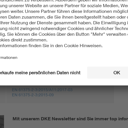
ebsmittel für Bahnen - Zug-Kommunikations-Netzwerk
N-Kommunikationsprofil
ht:
Europäisch
EN 61375-2-3:2015/A11:2017-03
EN 61375-2-3:2015-09
Mit unserem DKE Newsletter sind Sie immer top infor