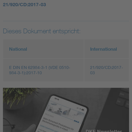
21/920/CD:2017-03
Dieses Dokument entspricht:
National
International
E DIN EN 62984-3-1 (VDE 0510-
21/920/CD:2017-
984-3-1):2017-10
03