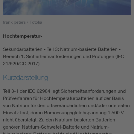
Smart Cities
frank peters / Fotolia
DKE Fachinformationen im Kontext der Normung
Hochtemperatur-
Blitzschutz: DIN EN 62305 in der Übersicht
Funk
Sekundärbatterien - Teil 3: Natrium-basierte Batterien -
Bereich 1: Sicherheitsanforderungen und Prüfungen (IEC
Circular Economy für mehr Ressourceneffizienz
Gle
21/920/CD:2017)
Kurzdarstellung
Cybersecurity in der Industrieautomatisierung
Inst
Teil 3-1 der IEC 62984 legt Sicherheitsanforderungen und
DIN VDE 0100 für sichere Elektroinstallationen
Nied
Prüfverfahren für Hochtemperaturbatterien auf der Basis
von Natrium für den ortsveränderlichen und/oder ortsfesten
Elektrofachkraft (EFK)
Not-
Einsatz fest, deren Bemessungsgleichspannung 1 500 V
nicht übersteigt. Zu den Natrium-basierten Batterien
gehören Natrium-Schwefel-Batterie und Natrium-
Nickelchlorid-Batterie; beide sind Hochtemperatur-