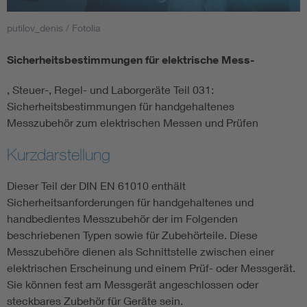
putilov_denis / Fotolia
Smart Cities
Sicherheitsbestimmungen für elektrische Mess-
DKE Fachinformationen im Kontext der Normung
, Steuer-, Regel- und Laborgeräte Teil 031:
Blitzschutz: DIN EN 62305 in der Übersicht
Funk
Sicherheitsbestimmungen für handgehaltenes
Messzubehör zum elektrischen Messen und Prüfen
Circular Economy für mehr Ressourceneffizienz
Gle
Kurzdarstellung
Cybersecurity in der Industrieautomatisierung
Inst
Dieser Teil der DIN EN 61010 enthält
Sicherheitsanforderungen für handgehaltenes und
handbedientes Messzubehör der im Folgenden
DIN VDE 0100 für sichere Elektroinstallationen
Nied
beschriebenen Typen sowie für Zubehörteile. Diese
Messzubehöre dienen als Schnittstelle zwischen einer
Elektrofachkraft (EFK)
Not-
elektrischen Erscheinung und einem Prüf- oder Messgerät.
Sie können fest am Messgerät angeschlossen oder
steckbares Zubehör für Geräte sein.