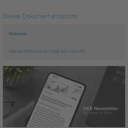
Dieses Dokument entspricht:
National
DIN EN 61010-031/A1 (VDE 0411-031/A1)