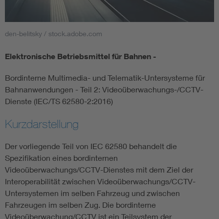
Smart Cities
den-belitsky / stock.adobe.com
DKE Fachinformationen im Kontext der Normung
Elektronische Betriebsmittel für Bahnen -
Blitzschutz: DIN EN 62305 in der Übersicht
Funk
Bordinterne Multimedia- und Telematik-Untersysteme für
Bahnanwendungen - Teil 2: Videoüberwachungs-/CCTV-
Circular Economy für mehr Ressourceneffizienz
Gle
Dienste (IEC/TS 62580-2:2016)
Kurzdarstellung
Cybersecurity in der Industrieautomatisierung
Inst
Der vorliegende Teil von IEC 62580 behandelt die
DIN VDE 0100 für sichere Elektroinstallationen
Nied
Spezifikation eines bordinternen
Videoüberwachungs/CCTV-Dienstes mit dem Ziel der
Interoperabilität zwischen Videoüberwachungs/CCTV-
Elektrofachkraft (EFK)
Not-
Untersystemen im selben Fahrzeug und zwischen
Fahrzeugen im selben Zug. Die bordinterne
Videoüberwachung/CCTV ist ein Teilsystem der