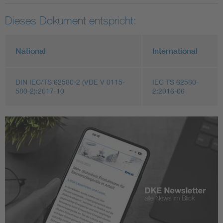
Dieses Dokument entspricht:
National
International
DIN IEC/TS 62580-2 (VDE V 0115-
IEC TS 62580-
580-2):2017-10
2:2016-06