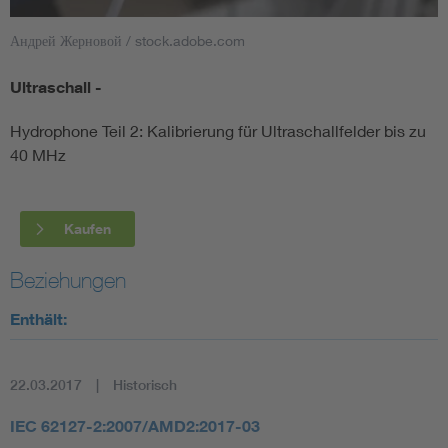
Андрей Жерновой / stock.adobe.com
Smart Cities
Ultraschall -
DKE Fachinformationen im Kontext der Normung
Hydrophone Teil 2: Kalibrierung für Ultraschallfelder bis zu
Blitzschutz: DIN EN 62305 in der Übersicht
Funk
40 MHz
Circular Economy für mehr Ressourceneffizienz
Gle
Kaufen
Cybersecurity in der Industrieautomatisierung
Inst
Beziehungen
Enthält:
DIN VDE 0100 für sichere Elektroinstallationen
Nied
Elektrofachkraft (EFK)
Not-
22.03.2017
Historisch
IEC 62127-2:2007/AMD2:2017-03