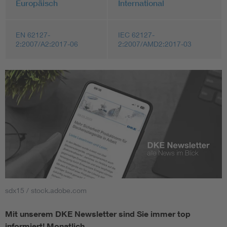
Europäisch
International
EN 62127-
IEC 62127-
2:2007/A2:2017-06
2:2007/AMD2:2017-03
sdx15 / stock.adobe.com
Mit unserem DKE Newsletter sind Sie immer top
informiert!
Monatlich ...