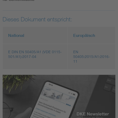
Dieses Dokument entspricht:
National
Europäisch
E DIN EN 50405/A1 (VDE 0115-
EN
501/A1):2017-04
50405:2015/A1:2016-
11