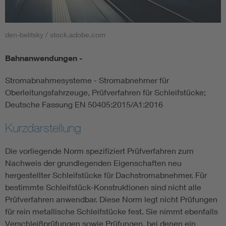
Smart Cities
den-belitsky / stock.adobe.com
DKE Fachinformationen im Kontext der Normung
Bahnanwendungen -
Blitzschutz: DIN EN 62305 in der Übersicht
Funk
Stromabnahmesysteme - Stromabnehmer für
Oberleitungsfahrzeuge, Prüfverfahren für Schleifstücke;
Circular Economy für mehr Ressourceneffizienz
Gle
Deutsche Fassung EN 50405:2015/A1:2016
Kurzdarstellung
Cybersecurity in der Industrieautomatisierung
Inst
Die vorliegende Norm spezifiziert Prüfverfahren zum
DIN VDE 0100 für sichere Elektroinstallationen
Nied
Nachweis der grundlegenden Eigenschaften neu
hergestellter Schleifstücke für Dachstromabnehmer. Für
bestimmte Schleifstück-Konstruktionen sind nicht alle
Elektrofachkraft (EFK)
Not-
Prüfverfahren anwendbar. Diese Norm legt nicht Prüfungen
für rein metallische Schleifstücke fest. Sie nimmt ebenfalls
Verschleißprüfungen sowie Prüfungen, bei denen ein