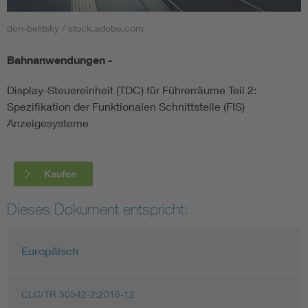
den-belitsky / stock.adobe.com
Smart Cities
Bahnanwendungen -
DKE Fachinformationen im Kontext der Normung
Display-Steuereinheit (TDC) für Führerräume Teil 2:
Blitzschutz: DIN EN 62305 in der Übersicht
Funk
Spezifikation der Funktionalen Schnittstelle (FIS)
Anzeigesysteme
Circular Economy für mehr Ressourceneffizienz
Gle
Kaufen
Cybersecurity in der Industrieautomatisierung
Inst
Dieses Dokument entspricht:
DIN VDE 0100 für sichere Elektroinstallationen
Nied
Europäisch
Elektrofachkraft (EFK)
Not-
CLC/TR 50542-2:2016-12