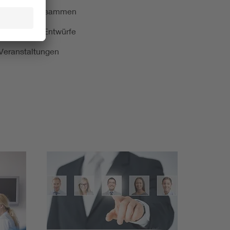
ormung kurz zusammen
kationen und Entwürfe
e Veranstaltungen