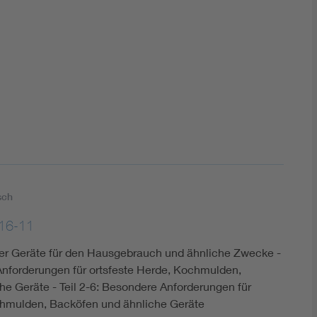
DIN VDE 0100 für sichere Elektroinstallationen
Elektrofachkraft (EFK)
sch
16-11
cher Geräte für den Hausgebrauch und ähnliche Zwecke -
Anforderungen für ortsfeste Herde, Kochmulden,
e Geräte - Teil 2-6: Besondere Anforderungen für
chmulden, Backöfen und ähnliche Geräte