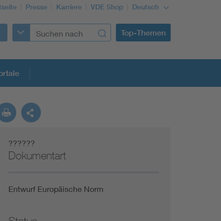
tseite
Presse
Karriere
VDE Shop
Deutsch
Top-Themen
rtale
rmung
??????
Funktionale Sicherheit schützt den Menschen
Dokumentart
Gleichstromanwendungen im Wachstum
Entwurf Europäische Norm
Installation und Betrieb von Mini-PV-Anlagen