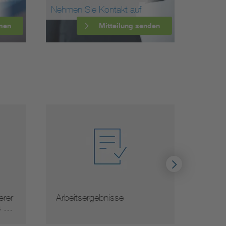
Nehmen Sie Kontakt auf
men
Mitteilung senden
rer
Arbeitsergebnisse
Norm
s …