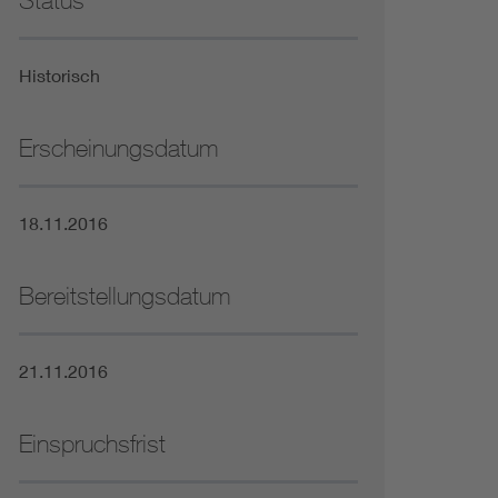
Status
Niederspannungsrichtlinie
Historisch
Not- und Sicherheitsbeleuchtung
Erscheinungsdatum
18.11.2016
Bereitstellungsdatum
21.11.2016
Einspruchsfrist