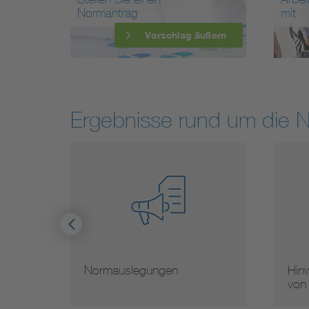
Normantrag
mit
Vorschlag äußern
Ergebnisse rund um die 
Normauslegungen
Hinw
von