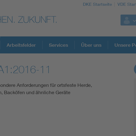
DKE Startseite
VDE Star
Arbeitsfelder
Services
Über uns
Unsere Po
A1:2016-11
DKE Fachinformationen im Kontext der No
sondere Anforderungen für ortsfeste Herde,
Blitzschutz: DIN EN 62305 in der Übersicht
, Backöfen und ähnliche Geräte
Circular Economy für mehr Ressourceneffizienz
Cybersecurity in der Industrieautomatisierung