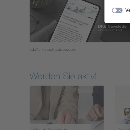
sdx15 / stock.adobe.com
Werden Sie aktiv!
Stellen Sie einen
Arbei