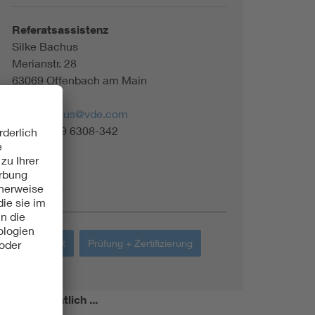
Referatsassistenz
Silke Bachus
Merianstr. 28
63069 Offenbach am Main
silke.bachus@vde.com
Tel. +49 69 6308-342
Themen
Sicherheit
Prüfung + Zertifizierung
miert!
Monatlich ...