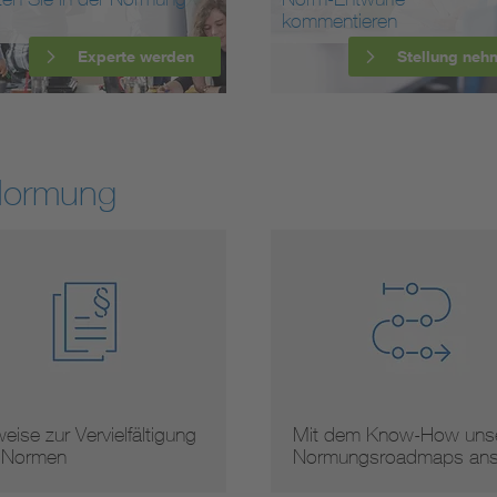
kommentieren
Experte werden
Stellung neh
Normung
eise zur Vervielfältigung
Mit dem Know-How unse
 Normen
Normungsroadmaps an