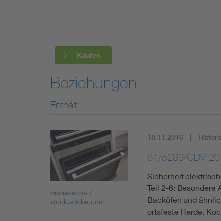
Industry
Living
Kaufen
Mobility
Beziehungen
Smart Cities
Enthält:
18.11.2016
Histori
61/5289/CDV:20
Sicherheit elektris
Teil 2-6: Besondere 
mariesacha /
Backöfen und ähnlich
stock.adobe.com
ortsfeste Herde, Ko