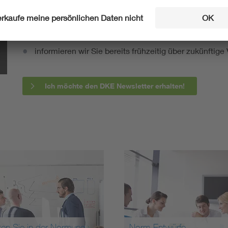
fassen wir die wichtigsten Entwicklungen in der N
berichten wir über aktuelle Arbeitsergebnisse, Publi
informieren wir Sie bereits frühzeitig über zukünftig
Ich möchte den DKE Newsletter erhalten!
ten Sie in der Normung
Norm-Entwürfe