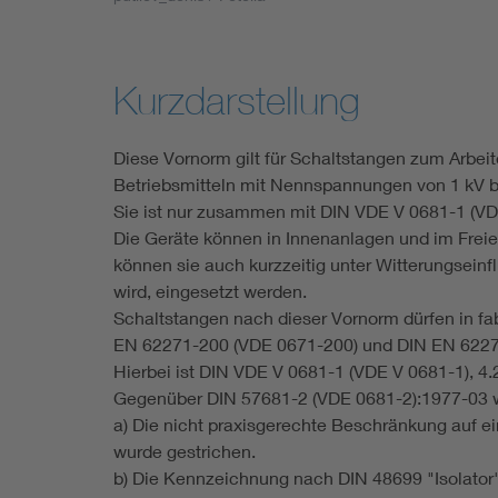
Industry
Living
Kurzdarstellung
Mobility
Diese Vornorm gilt für Schaltstangen zum Arbei
Betriebsmitteln mit Nennspannungen von 1 kV b
Smart Cities
Sie ist nur zusammen mit DIN VDE V 0681-1 (V
Die Geräte können in Innenanlagen und im Frei
können sie auch kurzzeitig unter Witterungseinf
wird, eingesetzt werden.
Schaltstangen nach dieser Vornorm dürfen in fab
EN 62271-200 (VDE 0671-200) und DIN EN 62271
Hierbei ist DIN VDE V 0681-1 (VDE V 0681-1), 4.
Gegenüber DIN 57681-2 (VDE 0681-2):1977-03
a) Die nicht praxisgerechte Beschränkung auf
wurde gestrichen.
b) Die Kennzeichnung nach DIN 48699 "Isolato