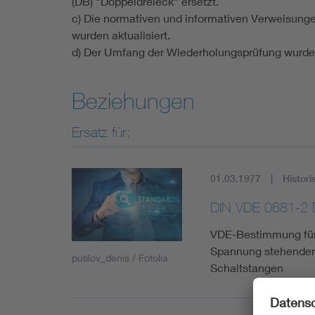
(DB) "Doppeldreieck" ersetzt.
c) Die normativen und informativen Verweisung
wurden aktualisiert.
d) Der Umfang der Wiederholungsprüfung wurde 
Beziehungen
Ersatz für:
01.03.1977
Histori
DIN VDE 0681-2 
VDE-Bestimmung für 
Spannung stehender 
putilov_denis / Fotolia
Schaltstangen