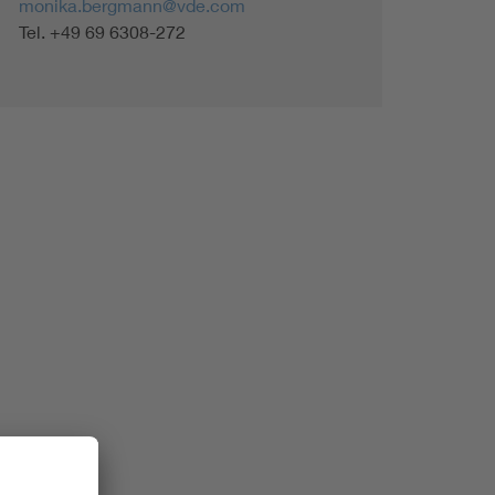
monika.bergmann@vde.com
Tel. +49 69 6308-272