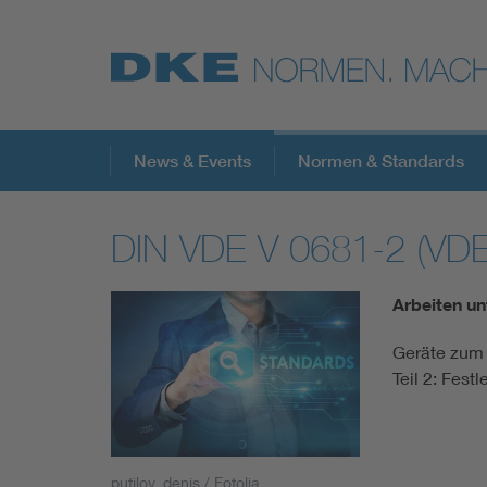
Top-Themen
News & Events
Normen & Standards
DIN VDE V 0681-2 (VDE
VDE Fokusthemen
Arbeiten un
Digital Security
Geräte zum 
Teil 2: Fest
Energy
Health
putilov_denis / Fotolia