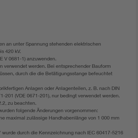
DIN VDE 0100 für sichere Elektroinstallationen
Elektrofachkraft (EFK)
ten an unter Spannung stehenden elektrischen
is 420 kV.
DE V 0681-1) anzuwenden.
en verwendet werden. Bei entsprechender Bauform
lüssen, durch die die Betätigungsstange befeuchtet
rikfertigen Anlagen oder Anlagenteilen, z. B. nach DIN
-201 (VDE 0671-201), nur bedingt verwendet werden.
2.2, zu beachten.
 wurden folgende Änderungen vorgenommen:
 eine maximal zulässige Handhabenlänge von 1 000 mm
r" wurde durch die Kennzeichnung nach IEC 60417-5216