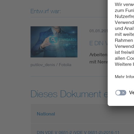
Entwurf war:
01.01.2013
Histori
E DIN VDE V 068
Arbeiten unter Span
mit Nennspannungen 
putilov_denis / Fotolia
Dieses Dokument entspric
National
DIN VDE V 0681-2 (VDE V 0681-2):2016-11