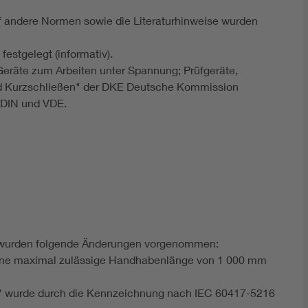
f andere Normen sowie die Literaturhinweise wurden
estgelegt (informativ).
eräte zum Arbeiten unter Spannung; Prüfgeräte,
nd Kurzschließen" der DKE Deutsche Kommission
n DIN und VDE.
 wurden folgende Änderungen vorgenommen:
 eine maximal zulässige Handhabenlänge von 1 000 mm
r" wurde durch die Kennzeichnung nach IEC 60417-5216