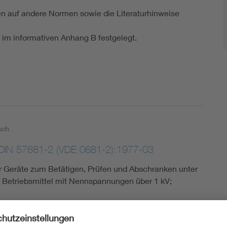
en auf andere Normen sowie die Literaturhinweise
im informativen Anhang B festgelegt.
sch
DIN 57681-2 (VDE 0681-2):1977-03
Geräte zum Betätigen, Prüfen und Abschranken unter
Betriebsmittel mit Nennspannungen über 1 kV;