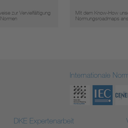
eise zur Vervielfältigung
Mit dem Know-How unse
 Normen
Normungsroadmaps an
Internationale No
DKE Expertenarbeit