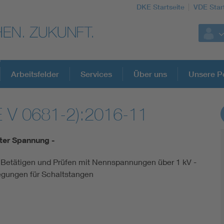
DKE Startseite
VDE Star
Arbeitsfelder
Services
Über uns
Unsere Po
 V 0681-2):2016-11
DKE Fachinformationen im Kontext der No
ter Spannung -
Blitzschutz: DIN EN 62305 in der Übersicht
Betätigen und Prüfen mit Nennspannungen über 1 kV -
legungen für Schaltstangen
Circular Economy für mehr Ressourceneffizienz
Cybersecurity in der Industrieautomatisierung