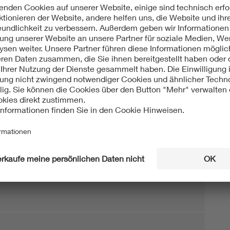
sch
1-2 (VDE V 0681-2):2013-01
nung - Geräte zum Betätigen, Prüfen und Abschranken
über 1 kV - Teil 2: Schaltstangen
ht: