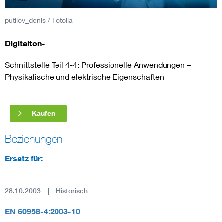
putilov_denis / Fotolia
Smart Cities
Digitalton-
DKE Fachinformationen im Kontext der Normung
Schnittstelle Teil 4-4: Professionelle Anwendungen –
Blitzschutz: DIN EN 62305 in der Übersicht
Funk
Physikalische und elektrische Eigenschaften
Circular Economy für mehr Ressourceneffizienz
Gle
Kaufen
Cybersecurity in der Industrieautomatisierung
Inst
Beziehungen
Ersatz für:
DIN VDE 0100 für sichere Elektroinstallationen
Nied
Elektrofachkraft (EFK)
Not-
28.10.2003
Historisch
EN 60958-4:2003-10