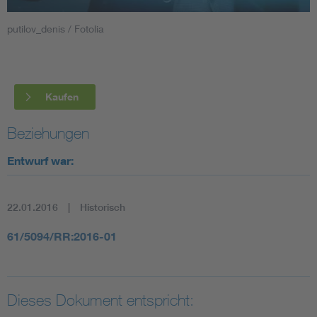
putilov_denis / Fotolia
Smart Cities
DKE Fachinformationen im Kontext der Normung
Kaufen
Blitzschutz: DIN EN 62305 in der Übersicht
Funk
Beziehungen
Circular Economy für mehr Ressourceneffizienz
Gle
Entwurf war:
Cybersecurity in der Industrieautomatisierung
Inst
22.01.2016
Historisch
DIN VDE 0100 für sichere Elektroinstallationen
Nied
61/5094/RR:2016-01
Elektrofachkraft (EFK)
Not-
Dieses Dokument entspricht: