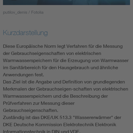
putilov_denis / Fotolia
Smart Cities
DKE Fachinformationen im Kontext der Normung
Kurzdarstellung
Blitzschutz: DIN EN 62305 in der Übersicht
Funk
Diese Europäische Norm legt Verfahren für die Messung
der Gebrauchseigenschaften von elektrischen
Warmwasserspeichern für die Erzeugung von Warmwasser
Circular Economy für mehr Ressourceneffizienz
Gle
im Sanitärbereich für den Hausgebrauch und ähnliche
Anwendungen fest.
Cybersecurity in der Industrieautomatisierung
Inst
Das Ziel ist die Angabe und Definition von grundlegenden
Merkmalen der Gebrauchseigen-schaften von elektrischen
DIN VDE 0100 für sichere Elektroinstallationen
Nied
Warmwasserspeichern und die Beschreibung der
Prüfverfahren zur Messung dieser
Gebrauchseigenschaften.
Elektrofachkraft (EFK)
Not-
Zuständig ist das DKE/UK 513.3 "Wassererwärmer" der
DKE Deutsche Kommission Elektrotechnik Elektronik
Informationstechnik in DIN und VDE.