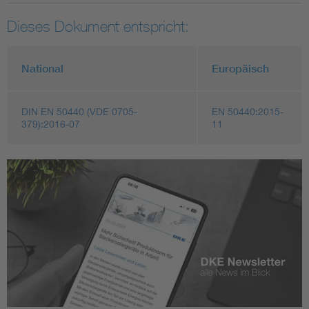
Dieses Dokument entspricht:
National
Europäisch
DIN EN 50440 (VDE 0705-
EN 50440:2015-
379):2016-07
11