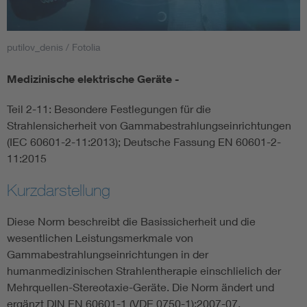
Smart Cities
putilov_denis / Fotolia
DKE Fachinformationen im Kontext der Normung
Medizinische elektrische Geräte -
Blitzschutz: DIN EN 62305 in der Übersicht
Funk
Teil 2-11: Besondere Festlegungen für die
Strahlensicherheit von Gammabestrahlungseinrichtungen
Circular Economy für mehr Ressourceneffizienz
Gle
(IEC 60601-2-11:2013); Deutsche Fassung EN 60601-2-
11:2015
Cybersecurity in der Industrieautomatisierung
Inst
Kurzdarstellung
DIN VDE 0100 für sichere Elektroinstallationen
Nied
Diese Norm beschreibt die Basissicherheit und die
wesentlichen Leistungsmerkmale von
Gammabestrahlungseinrichtungen in der
Elektrofachkraft (EFK)
Not-
humanmedizinischen Strahlentherapie einschlielich der
Mehrquellen-Stereotaxie-Geräte. Die Norm ändert und
ergänzt DIN EN 60601-1 (VDE 0750-1):2007-07.