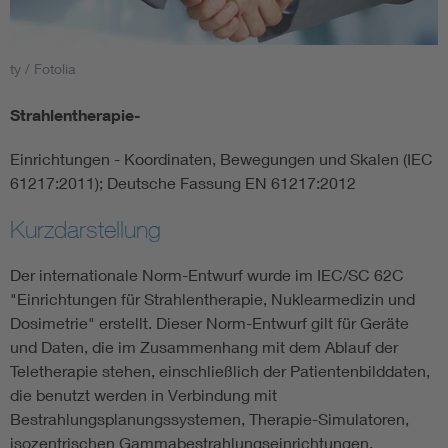
Smart Cities
ty / Fotolia
DKE Fachinformationen im Kontext der Normung
Strahlentherapie-
Blitzschutz: DIN EN 62305 in der Übersicht
Funk
Einrichtungen - Koordinaten, Bewegungen und Skalen (IEC
61217:2011); Deutsche Fassung EN 61217:2012
Circular Economy für mehr Ressourceneffizienz
Gle
Kurzdarstellung
Cybersecurity in der Industrieautomatisierung
Inst
Der internationale Norm-Entwurf wurde im IEC/SC 62C
"Einrichtungen für Strahlentherapie, Nuklearmedizin und
DIN VDE 0100 für sichere Elektroinstallationen
Nied
Dosimetrie" erstellt. Dieser Norm-Entwurf gilt für Geräte
und Daten, die im Zusammenhang mit dem Ablauf der
Teletherapie stehen, einschließlich der Patientenbilddaten,
Elektrofachkraft (EFK)
Not-
die benutzt werden in Verbindung mit
Bestrahlungsplanungssystemen, Therapie-Simulatoren,
isozentrischen Gammabestrahlungseinrichtungen,