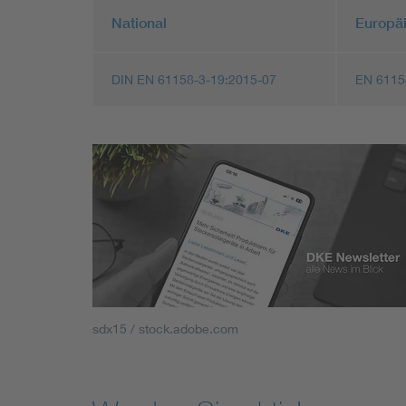
National
Europä
DIN EN 61158-3-19:2015-07
EN 6115
sdx15 / stock.adobe.com