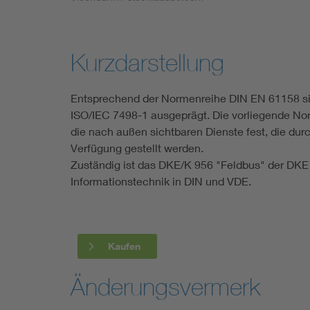
Industry
Living
Kurzdarstellung
Mobility
Entsprechend der Normenreihe DIN EN 61158 sin
ISO/IEC 7498-1 ausgeprägt. Die vorliegende Nor
Smart Cities
die nach außen sichtbaren Dienste fest, die dur
Verfügung gestellt werden.
Zuständig ist das DKE/K 956 "Feldbus" der DKE
Informationstechnik in DIN und VDE.
Kaufen
Änderungsvermerk