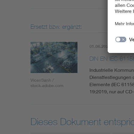
Ersetzt bzw. ergänzt:
01.06.2020
Aktuell
DIN EN IEC 6115
Industrielle Kommuni
Dienstfestlegungen d
VicenSanh /
Elemente (IEC 61158
stock.adobe.com
19:2019, nur auf C
Dieses Dokument entspric