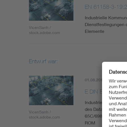
EN 61158-3-19:
Industrielle Kommuni
Dienstfestlegungen d
VicenSanh /
Elemente
stock.adobe.com
Entwurf war:
01.08.2013
Histori
E DIN EN 61158-
Industrielle Kommuni
des Data Link Layer 
VicenSanh /
65C/698/CDV:2012); 
stock.adobe.com
ROM