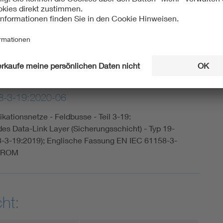
8-3-19:2020-06
kationsnetze - Feldbusse - Teil 3-19:
es Data-Link Layer (Sicherungsschicht) - Typ 19-
-3-19:2019); Englische Fassung EN IEC 61158-3-
D-ROM
ht: