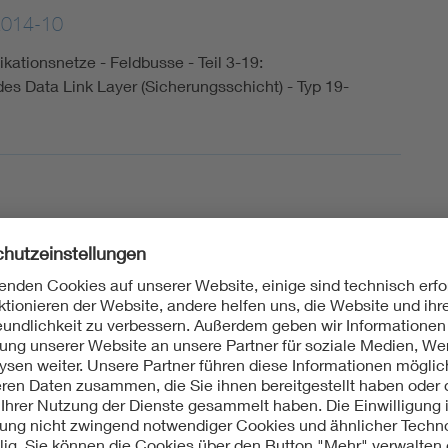
2014-10
kationsnetze - Feldbusse - Teil 3-19:
es Data Link Layer (Sicherungsschicht) - Typ 19-
sch
300:2013-08
kationsnetze - Feldbusse - Teil 3-x: Dienstfestlegungen
(Sicherungsschicht) - Typ x-Elemente (IEC
Englische Fassung FprEN 61158-3-X:2012, nur auf CD-