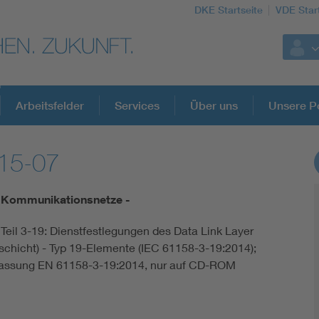
DKE Startseite
VDE Star
Arbeitsfelder
Services
Über uns
Unsere Po
15-07
DKE Fachinformationen im Kontext der No
le Kommunikationsnetze -
Blitzschutz: DIN EN 62305 in der Übersicht
 Teil 3-19: Dienstfestlegungen des Data Link Layer
schicht) - Typ 19-Elemente (IEC 61158-3-19:2014);
Circular Economy für mehr Ressourceneffizienz
Fassung EN 61158-3-19:2014, nur auf CD-ROM
Cybersecurity in der Industrieautomatisierung