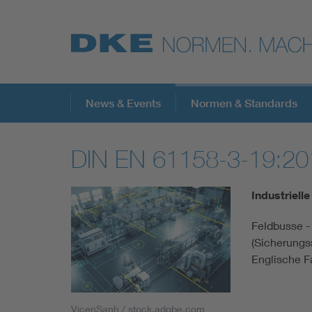
Top-Themen
News & Events
Normen & Standards
DIN EN 61158-3-19:20
VDE Fokusthemen
Industriel
Digital Security
Feldbusse -
(Sicherungs
Energy
Englische 
Health
VicenSanh / stock.adobe.com