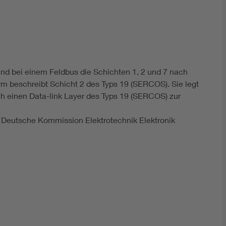
DIN VDE 0100 für sichere Elektroinstallationen
Elektrofachkraft (EFK)
d bei einem Feldbus die Schichten 1, 2 und 7 nach
m beschreibt Schicht 2 des Typs 19 (SERCOS). Sie legt
ch einen Data-link Layer des Typs 19 (SERCOS) zur
 Deutsche Kommission Elektrotechnik Elektronik