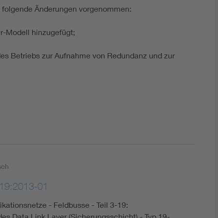
 folgende Änderungen vorgenommen:
-Modell hinzugefügt;
es Betriebs zur Aufnahme von Redundanz und zur
sch
19:2013-01
kationsnetze - Feldbusse - Teil 3-19:
es Data Link Layer (Sicherungsschicht) - Typ 19-