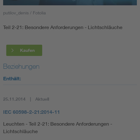
putilov_denis / Fotolia
Smart Cities
Teil 2-21: Besondere Anforderungen - Lichtschläuche
DKE Fachinformationen im Kontext der Normung
Blitzschutz: DIN EN 62305 in der Übersicht
Funk
Kaufen
Circular Economy für mehr Ressourceneffizienz
Gle
Beziehungen
Enthält:
Cybersecurity in der Industrieautomatisierung
Inst
25.11.2014
Aktuell
DIN VDE 0100 für sichere Elektroinstallationen
Nied
IEC 60598-2-21:2014-11
Elektrofachkraft (EFK)
Not-
Leuchten - Teil 2-21: Besondere Anforderungen -
Lichtschläuche