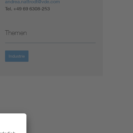
andrea.nattrodt@vde.com
Tel. +49 69 6308-253
Themen
Industrie