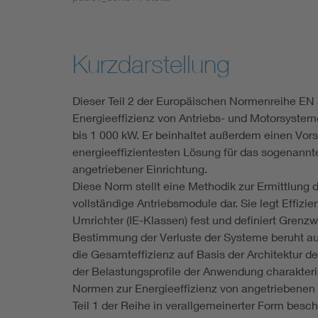
Industry
Living
Kurzdarstellung
Mobility
Dieser Teil 2 der Europäischen Normenreihe EN 5
Energieeffizienz von Antriebs- und Motorsyste
Smart Cities
bis 1 000 kW. Er beinhaltet außerdem einen Vors
energieeffizientesten Lösung für das sogenannt
angetriebener Einrichtung.
Diese Norm stellt eine Methodik zur Ermittlung 
vollständige Antriebsmodule dar. Sie legt Effizi
Umrichter (IE-Klassen) fest und definiert Grenzw
Bestimmung der Verluste der Systeme beruht au
die Gesamteffizienz auf Basis der Architektur d
der Belastungsprofile der Anwendung charakterisi
Normen zur Energieeffizienz von angetriebenen 
Teil 1 der Reihe in verallgemeinerter Form besch