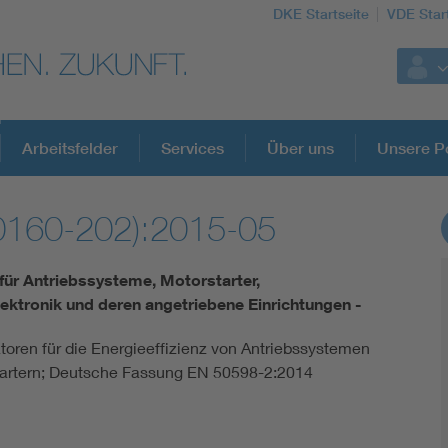
DKE Startseite
VDE Star
Arbeitsfelder
Services
Über uns
Unsere Po
0160-202):2015-05
DKE Fachinformationen im Kontext der No
ür Antriebssysteme, Motorstarter,
Blitzschutz: DIN EN 62305 in der Übersicht
ektronik und deren angetriebene Einrichtungen -
katoren für die Energieeffizienz von Antriebssystemen
Circular Economy für mehr Ressourceneffizienz
artern; Deutsche Fassung EN 50598-2:2014
Cybersecurity in der Industrieautomatisierung