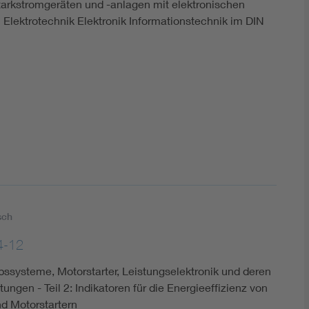
tarkstromgeräten und -anlagen mit elektronischen
lektrotechnik Elektronik Informationstechnik im DIN
sch
4-12
bssysteme, Motorstarter, Leistungselektronik und deren
ungen - Teil 2: Indikatoren für die Energieeffizienz von
d Motorstartern