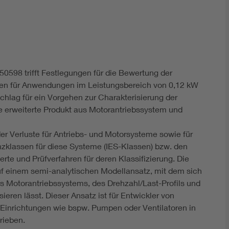
DIN VDE 0100 für sichere Elektroinstallationen
Elektrofachkraft (EFK)
0598 trifft Festlegungen für die Bewertung der
men für Anwendungen im Leistungsbereich von 0,12 kW
chlag für ein Vorgehen zur Charakterisierung der
e erweiterte Produkt aus Motorantriebssystem und
der Verluste für Antriebs- und Motorsysteme sowie für
enzklassen für diese Systeme (IES-Klassen) bzw. den
erte und Prüfverfahren für deren Klassifizierung. Die
f einem semi-analytischen Modellansatz, mit dem sich
es Motorantriebssystems, des Drehzahl/Last-Profils und
eren lässt. Dieser Ansatz ist für Entwickler von
Einrichtungen wie bspw. Pumpen oder Ventilatoren in
rieben.