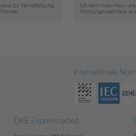
eise zur Vervielfältigung
Mit dem Know-How unse
 Normen
Normungsroadmaps an
Internationale No
DKE Expertenarbeit
Unsere Gremien – DKE Technology