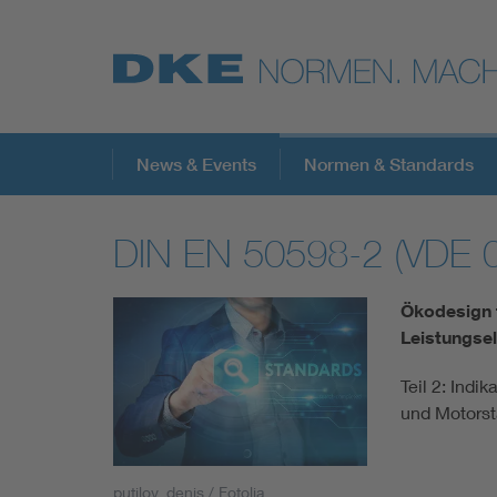
Top-Themen
News & Events
Normen & Standards
DIN EN 50598-2 (VDE 
VDE Fokusthemen
Ökodesign f
Digital Security
Leistungsel
Teil 2: Indi
Energy
und Motorst
Health
putilov_denis / Fotolia