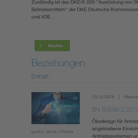
Zuständig ist das DKE/K 226 "Ausrüstung von S
Betriebsmitteln" der DKE Deutsche Kommission E
und VDE.
Kaufen
Beziehungen
Enthält:
19.12.2014
Histori
EN 50598-2:201
Ökodesign für Antrie
angetriebene Einricht
putilov_denis / Fotolia
Antriebssystemen un