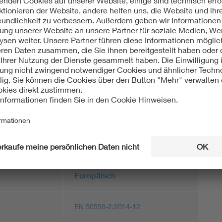
2 (VDE 0160-109-2):2018-01
 elektrische Antriebe - Teil 9-2: Ökodesign für
orstarter, Leistungselektronik und deren angetriebene
katoren für die Energieeffizienz von Antriebssystemen
IEC 61800-9-2:2017); Deutsche Fassung EN 61800-9-
ht:
Europäisch
EN 50598-2:2014-12