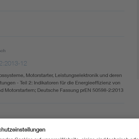
sch
2:2013-12
bssysteme, Motorstarter, Leistungselektronik und deren
ungen - Teil 2: Indikatoren für die Energieeffizienz von
d Motorstartern; Deutsche Fassung prEN 50598-2:2013