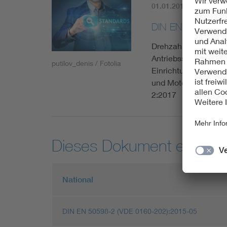
01.01.2018
Aktuell
DIN EN 61800-9-
Drehzahlveränderbare
Antriebssysteme, Mot
putilov_denis / Fotolia
Einrichtungen - Indi
und Motorstartern (
2:2017
Dieses Dokument entspric
National
DIN EN 50598-2 (VDE 0160-202):2015-05