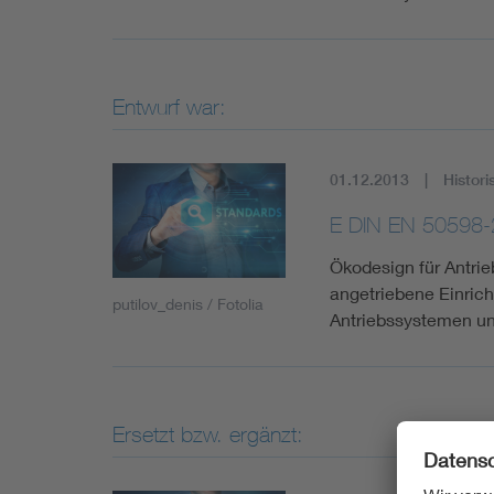
Entwurf war:
01.12.2013
Histori
E DIN EN 50598-
Ökodesign für Antrie
angetriebene Einricht
putilov_denis / Fotolia
Antriebssystemen un
Ersetzt bzw. ergänzt: