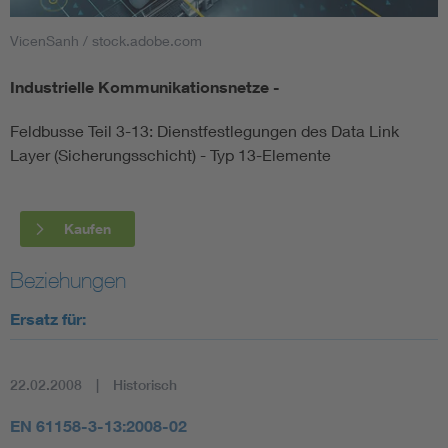
VicenSanh / stock.adobe.com
Smart Cities
Industrielle Kommunikationsnetze -
DKE Fachinformationen im Kontext der Normung
Feldbusse Teil 3-13: Dienstfestlegungen des Data Link
Blitzschutz: DIN EN 62305 in der Übersicht
Funk
Layer (Sicherungsschicht) - Typ 13-Elemente
Circular Economy für mehr Ressourceneffizienz
Gle
Kaufen
Cybersecurity in der Industrieautomatisierung
Inst
Beziehungen
Ersatz für:
DIN VDE 0100 für sichere Elektroinstallationen
Nied
Elektrofachkraft (EFK)
Not-
22.02.2008
Historisch
EN 61158-3-13:2008-02