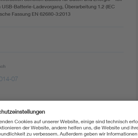
n USB-Batterie-Ladevorgang, Überarbeitung 1.2 (IEC
lische Fassung EN 62680-3:2013
sch
014-07
sch