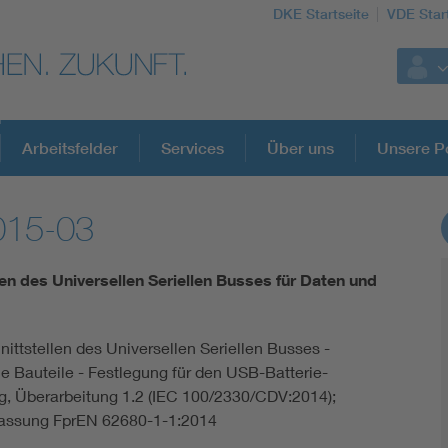
DKE Startseite
VDE Star
Arbeitsfelder
Services
Über uns
Unsere Po
015-03
DKE Fachinformationen im Kontext der No
len des Universellen Seriellen Busses für Daten und
Blitzschutz: DIN EN 62305 in der Übersicht
hnittstellen des Universellen Seriellen Busses -
Circular Economy für mehr Ressourceneffizienz
Bauteile - Festlegung für den USB-Batterie-
, Überarbeitung 1.2 (IEC 100/2330/CDV:2014);
Cybersecurity in der Industrieautomatisierung
Fassung FprEN 62680-1-1:2014