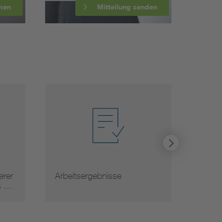
men
Mitteilung senden
rer
Arbeitsergebnisse
Norm
s …