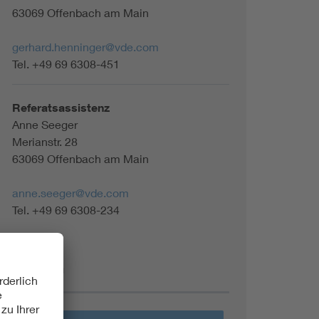
63069 Offenbach am Main
gerhard.henninger@vde.com
Tel. +49 69 6308-451
Referatsassistenz
Anne Seeger
Merianstr. 28
63069 Offenbach am Main
anne.seeger@vde.com
Tel. +49 69 6308-234
Themen