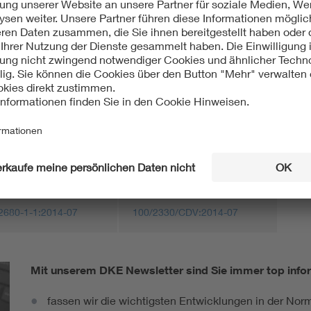
:2014-07
ht:
isch
International
2680-1-1:2014-07
100/2330/CDV:2014-07
Mit unserem DKE Newsletter sind Sie immer top infor
fassen wir die wichtigsten Entwicklungen in der N