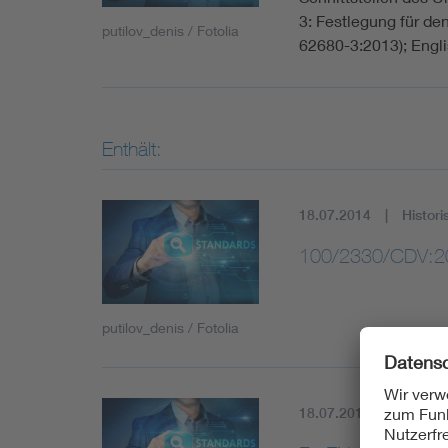
3: Festlegung für de
putilov_denis / Fotolia
62680-3:2013); Eng
Enthält:
18.07.2014
Histori
100/2330/CDV:2
putilov_denis / Fotolia
18.07.2014
Histori