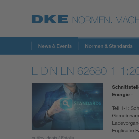
Top-Themen
News & Events
Normen & Standards
E DIN EN 62680-1-1:2
VDE Fokusthemen
Schnittstel
Digital Security
Energie -
Teil 1-1: Sc
Energy
Gemeinsame 
Ladevorgang
Health
Englische 
putilov_denis / Fotolia