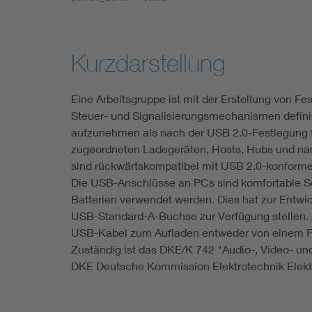
Industry
Living
Kurzdarstellung
Mobility
Eine Arbeitsgruppe ist mit der Erstellung von F
Steuer- und Signalisierungsmechanismen defini
Smart Cities
aufzunehmen als nach der USB 2.0-Festlegung f
zugeordneten Ladegeräten, Hosts, Hubs und n
sind rückwärtskompatibel mit USB 2.0-konforme
Die USB-Anschlüsse an PCs sind komfortable Schn
Batterien verwendet werden. Dies hat zur Entwi
USB-Standard-A-Buchse zur Verfügung stellen. 
USB-Kabel zum Aufladen entweder von einem 
Zuständig ist das DKE/K 742 "Audio-, Video- u
DKE Deutsche Kommission Elektrotechnik Elektr