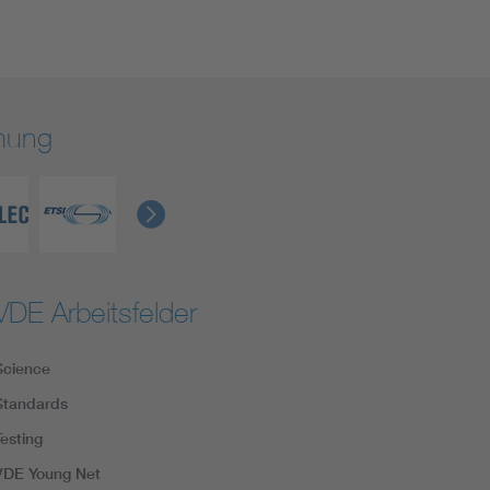
rmung
VDE Arbeitsfelder
Science
Standards
Testing
VDE Young Net