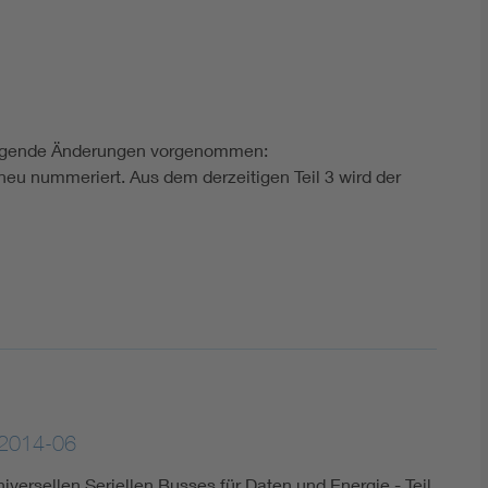
lgende Änderungen vorgenommen:
eu nummeriert. Aus dem derzeitigen Teil 3 wird der
2014-06
iversellen Seriellen Busses für Daten und Energie - Teil