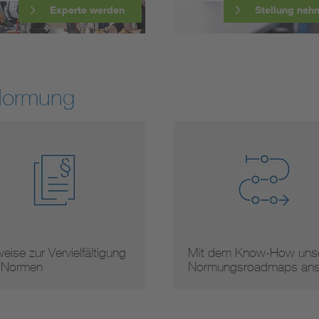
Experte werden
Stellung neh
Normung
eise zur Vervielfältigung
Mit dem Know-How unse
 Normen
Normungsroadmaps an