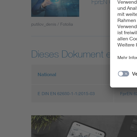
FprEN 62680-1-1
putilov_denis / Fotolia
Dieses Dokument entspric
National
Europä
E DIN EN 62680-1-1:2015-03
FprEN 6