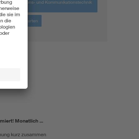
Informations- und Kommunikationstechnik
IKT
Haus + Garten
miert!
Monatlich ...
ormung kurz zusammen