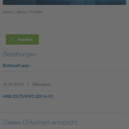
putilov_denis / Fotolia
Smart Cities
DKE Fachinformationen im Kontext der Normung
Kaufen
Blitzschutz: DIN EN 62305 in der Übersicht
Funk
Beziehungen
Circular Economy für mehr Ressourceneffizienz
Gle
Entwurf war:
Cybersecurity in der Industrieautomatisierung
Inst
31.01.2014
Historisch
DIN VDE 0100 für sichere Elektroinstallationen
Nied
48B/2375/RVC:2014-01
Elektrofachkraft (EFK)
Not-
Dieses Dokument entspricht: