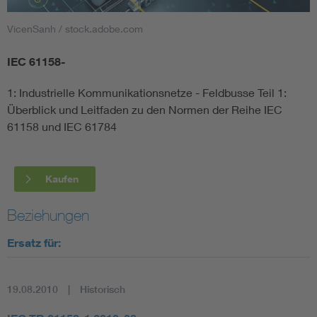
VicenSanh / stock.adobe.com
Smart Cities
IEC 61158-
DKE Fachinformationen im Kontext der Normung
1: Industrielle Kommunikationsnetze - Feldbusse Teil 1:
Blitzschutz: DIN EN 62305 in der Übersicht
Funk
Überblick und Leitfaden zu den Normen der Reihe IEC
61158 und IEC 61784
Circular Economy für mehr Ressourceneffizienz
Gle
Kaufen
Cybersecurity in der Industrieautomatisierung
Inst
Beziehungen
DIN VDE 0100 für sichere Elektroinstallationen
Nied
Ersatz für:
Elektrofachkraft (EFK)
Not-
19.08.2010
Historisch