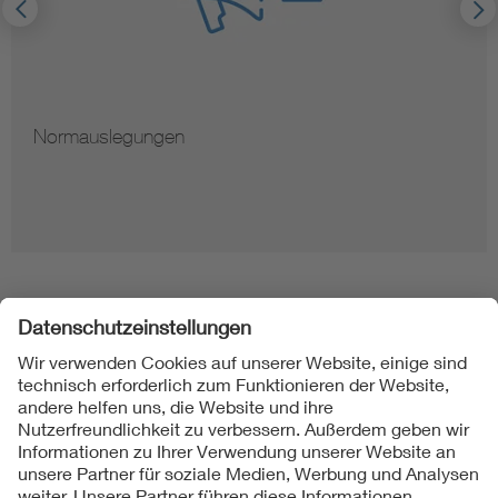
ngen
Hinweise zu
Folgen Sie uns