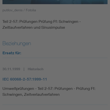
putilov_denis / Fotolia
Smart Cities
Teil 2-57: Prüfungen Prüfung Ff: Schwingen -
DKE Fachinformationen im Kontext der Normung
Zeitlaufverfahren und Sinusimpulse
Blitzschutz: DIN EN 62305 in der Übersicht
Funk
Beziehungen
Circular Economy für mehr Ressourceneffizienz
Gle
Ersatz für:
Cybersecurity in der Industrieautomatisierung
Inst
30.11.1999
Historisch
DIN VDE 0100 für sichere Elektroinstallationen
Nied
IEC 60068-2-57:1999-11
Umweltprüfungen - Teil 2-57: Prüfungen - Prüfung Ff:
Elektrofachkraft (EFK)
Not-
Schwingen, Zeitverlaufverfahren