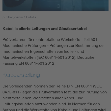
Smart Cities
putilov_denis / Fotolia
DKE Fachinformationen im Kontext der Normung
Kabel, isolierte Leitungen und Glasfaserkabel -
Blitzschutz: DIN EN 62305 in der Übersicht
Funk
Prüfverfahren für nichtmetallene Werkstoffe - Teil 501:
Mechanische Prüfungen - Prüfungen zur Bestimmung der
Circular Economy für mehr Ressourceneffizienz
Gle
mechanischen Eigenschaften von Isolier- und
Mantelwerkstoffen (IEC 60811-501:2012); Deutsche
Fassung EN 60811-501:2012
Cybersecurity in der Industrieautomatisierung
Inst
Kurzdarstellung
DIN VDE 0100 für sichere Elektroinstallationen
Nied
Die vorliegenden Normen der Reihe DIN EN 60811 (VDE
0473-811) legen die Prüfverfahren fest, die zur Prüfung von
Elektrofachkraft (EFK)
Not-
nichtmetallenen Werkstoffen aller Kabel- und
Leitungsbauarten anzuwenden sind. In Normen für den
Aufbau und die Werkstoffe von Kabeln und Leitungen wird