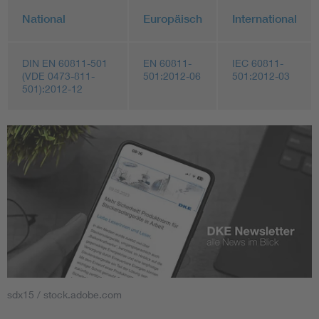
National
Europäisch
International
DIN EN 60811-501
EN 60811-
IEC 60811-
(VDE 0473-811-
501:2012-06
501:2012-03
501):2012-12
sdx15 / stock.adobe.com