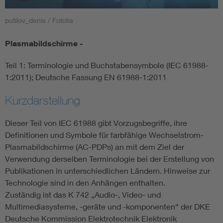
putilov_denis / Fotolia
Smart Cities
Plasmabildschirme -
DKE Fachinformationen im Kontext der Normung
Teil 1: Terminologie und Buchstabensymbole (IEC 61988-
Blitzschutz: DIN EN 62305 in der Übersicht
Funk
1:2011); Deutsche Fassung EN 61988-1:2011
Kurzdarstellung
Circular Economy für mehr Ressourceneffizienz
Gle
Dieser Teil von IEC 61988 gibt Vorzugsbegriffe, ihre
Cybersecurity in der Industrieautomatisierung
Inst
Definitionen und Symbole für farbfähige Wechselstrom-
Plasmabildschirme (AC-PDPs) an mit dem Ziel der
Verwendung derselben Terminologie bei der Erstellung von
DIN VDE 0100 für sichere Elektroinstallationen
Nied
Publikationen in unterschiedlichen Ländern. Hinweise zur
Technologie sind in den Anhängen enthalten.
Elektrofachkraft (EFK)
Not-
Zuständig ist das K 742 „Audio-, Video- und
Multimediasysteme, -geräte und -komponenten“ der DKE
Deutsche Kommission Elektrotechnik Elektronik