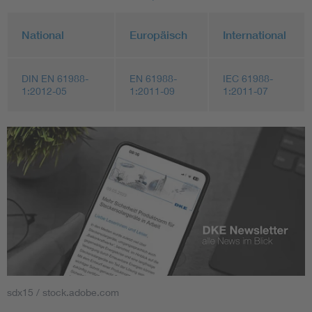
National
Europäisch
International
DIN EN 61988-
EN 61988-
IEC 61988-
1:2012-05
1:2011-09
1:2011-07
sdx15 / stock.adobe.com