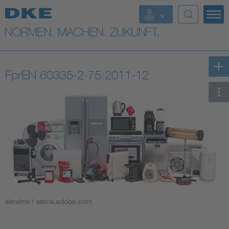
Top-Themen
VDE Fokusthemen
FprEN 60335-2-75:2011-12
Digital Security
Energy
Health
Industry
Living
alexlmx / stock.adobe.com
Mobility