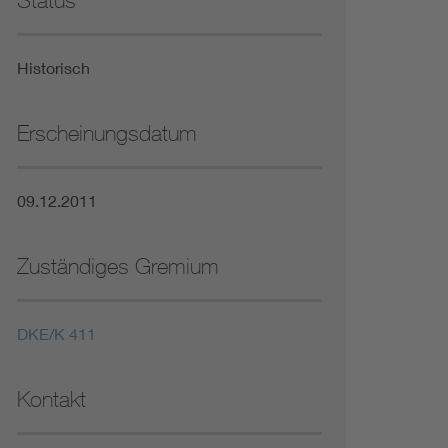
Status
Niederspannungsrichtlinie
Historisch
Not- und Sicherheitsbeleuchtung
Erscheinungsdatum
09.12.2011
Zuständiges Gremium
DKE/K 411
Kontakt