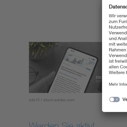
sdx15 / stock.adobe.com
Werden Sie aktiv!