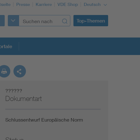
tseite
Presse
Karriere
VDE Shop
Deutsch
Top-Themen
rtale
rmung
??????
Funktionale Sicherheit schützt den Menschen
Dokumentart
Gleichstromanwendungen im Wachstum
Schlussentwurf Europäische Norm
Installation und Betrieb von Mini-PV-Anlagen