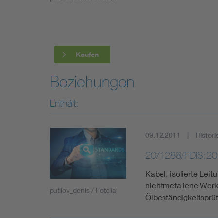
Industry
Living
Kaufen
Mobility
Beziehungen
Smart Cities
Enthält:
09.12.2011
Histori
20/1288/FDIS:20
Kabel, isolierte Leit
nichtmetallene Werks
putilov_denis / Fotolia
Ölbeständigkeitsprü