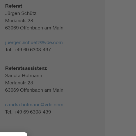
Referat
Jürgen Schütz
Merianstr. 28
63069 Offenbach am Main
juergen.schuetz@vde.com
Tel. +49 69 6308-497
Referatsassistenz
Sandra Hofmann
Merianstr. 28
63069 Offenbach am Main
sandra.hofmann@vde.com
Tel. +49 69 6308-439