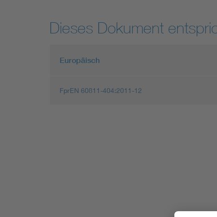
Dieses Dokument entspric
Europäisch
FprEN 60811-404:2011-12