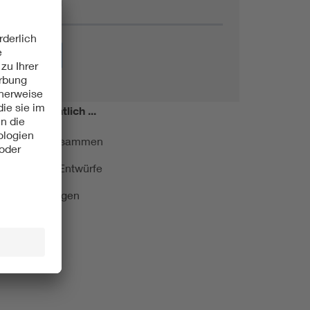
Themen
Energie
miert!
Monatlich ...
ormung kurz zusammen
kationen und Entwürfe
e Veranstaltungen