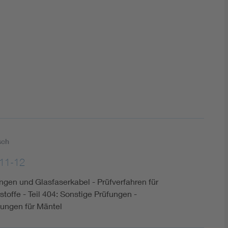
DIN VDE 0100 für sichere Elektroinstallationen
Elektrofachkraft (EFK)
sch
11-12
ungen und Glasfaserkabel - Prüfverfahren für
toffe - Teil 404: Sonstige Prüfungen -
fungen für Mäntel