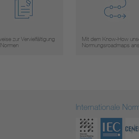
eise zur Vervielfältigung
Mit dem Know-How unse
 Normen
Normungsroadmaps an
Internationale No