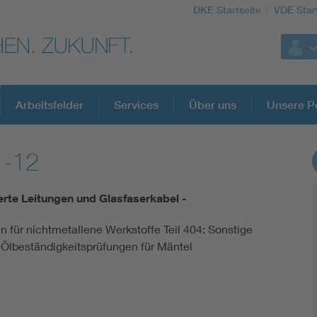
DKE Startseite
VDE Star
Arbeitsfelder
Services
Über uns
Unsere Po
1-12
DKE Fachinformationen im Kontext der No
ierte Leitungen und Glasfaserkabel -
Blitzschutz: DIN EN 62305 in der Übersicht
n für nichtmetallene Werkstoffe Teil 404: Sonstige
 Ölbeständigkeitsprüfungen für Mäntel
Circular Economy für mehr Ressourceneffizienz
Cybersecurity in der Industrieautomatisierung