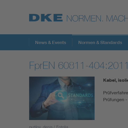
Top-Themen
News & Events
Normen & Standards
FprEN 60811-404:201
VDE Fokusthemen
Kabel, isol
Digital Security
Prüfverfahre
Prüfungen -
Energy
Health
putilov_denis / Fotolia