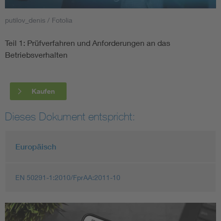
putilov_denis / Fotolia
Smart Cities
Teil 1: Prüfverfahren und Anforderungen an das
DKE Fachinformationen im Kontext der Normung
Betriebsverhalten
Blitzschutz: DIN EN 62305 in der Übersicht
Funk
Kaufen
Circular Economy für mehr Ressourceneffizienz
Gle
Dieses Dokument entspricht:
Cybersecurity in der Industrieautomatisierung
Inst
Europäisch
DIN VDE 0100 für sichere Elektroinstallationen
Nied
EN 50291-1:2010/FprAA:2011-10
Elektrofachkraft (EFK)
Not-