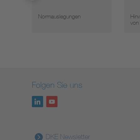
n
Hinweise zur Vervielfältigung
von Normen
Folgen Sie uns
DKE Newsletter