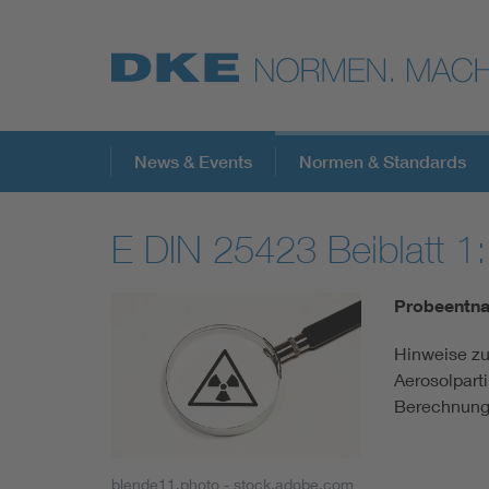
Top-Themen
News & Events
Normen & Standards
E DIN 25423 Beiblatt 1
VDE Fokusthemen
Probeentna
Digital Security
Hinweise zu
Aerosolpart
Energy
Berechnung 
Health
blende11.photo - stock.adobe.com