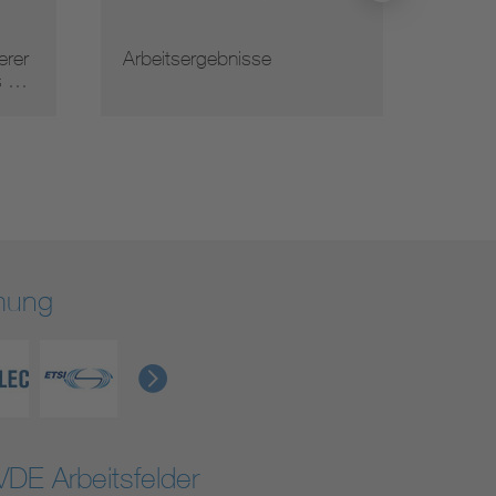
Normauslegungen
rmung
VDE Arbeitsfelder