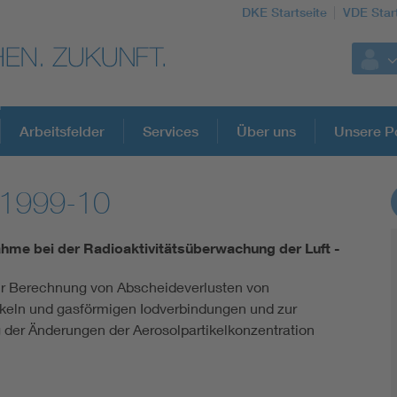
DKE Startseite
VDE Star
Arbeitsfelder
Services
Über uns
Unsere Po
:1999-10
DKE Fachinformationen im Kontext der No
hme bei der Radioaktivitätsüberwachung der Luft -
Blitzschutz: DIN EN 62305 in der Übersicht
r Berechnung von Abscheideverlusten von
ikeln und gasförmigen Iodverbindungen und zur
Circular Economy für mehr Ressourceneffizienz
der Änderungen der Aerosolpartikelkonzentration
Cybersecurity in der Industrieautomatisierung