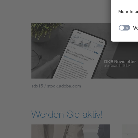
sdx15 / stock.adobe.com
Werden Sie aktiv!