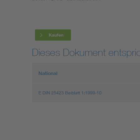
Industry
Living
Kaufen
Mobility
Dieses Dokument entspric
Smart Cities
National
E DIN 25423 Beiblatt 1:1999-10