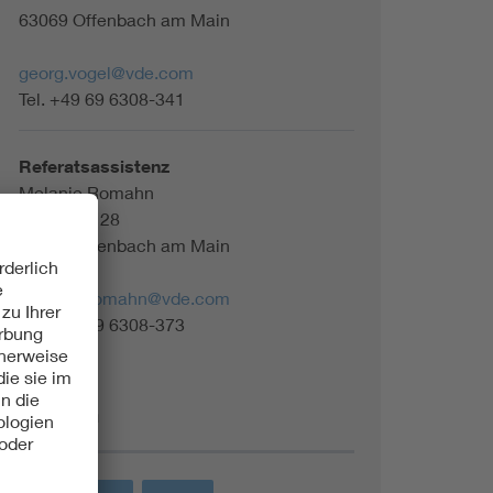
63069 Offenbach am Main
georg.vogel@vde.com
Tel. +49 69 6308-341
Referatsassistenz
Melanie Romahn
Merianstr. 28
63069 Offenbach am Main
melanie.romahn@vde.com
Tel. +49 69 6308-373
Themen