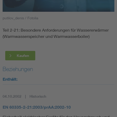
Smart Cities
putilov_denis / Fotolia
DKE Fachinformationen im Kontext der Normung
Teil 2-21: Besondere Anforderungen für Wassererwärmer
(Warmwasserspeicher und Warmwasserboiler)
Blitzschutz: DIN EN 62305 in der Übersicht
Funk
Circular Economy für mehr Ressourceneffizienz
Gle
Kaufen
Beziehungen
Cybersecurity in der Industrieautomatisierung
Inst
Enthält:
DIN VDE 0100 für sichere Elektroinstallationen
Nied
04.10.2002
Historisch
Elektrofachkraft (EFK)
Not-
EN 60335-2-21:2003/prAA:2002-10
Sicherheit elektrischer Geräte für den Hausgebrauch und