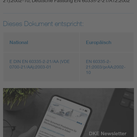
21):2002-10; Deutsche Fassung EN 60335-2-21/A12:2002
Dieses Dokument entspricht:
National
Europäisch
E DIN EN 60335-2-21/AA (VDE
EN 60335-2-
0700-21/AA):2003-01
21:2003/prAA:2002-
10